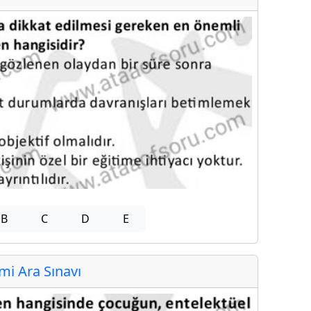
B
C
D
E
i Ara Sınavı