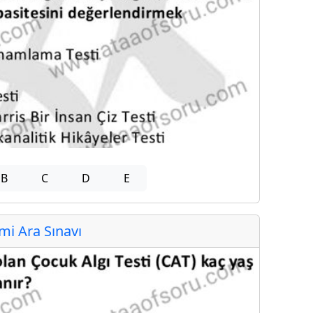
B
C
D
E
i Ara Sınavı