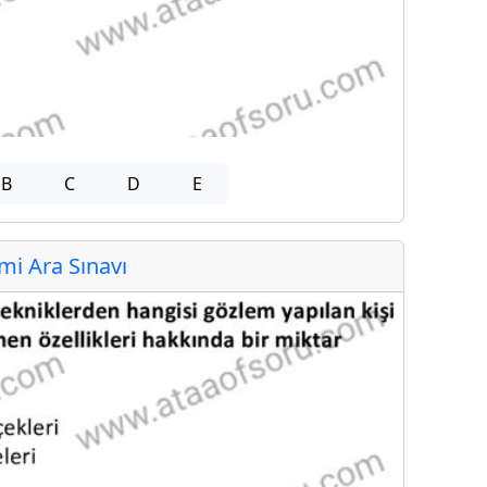
B
C
D
E
i Ara Sınavı