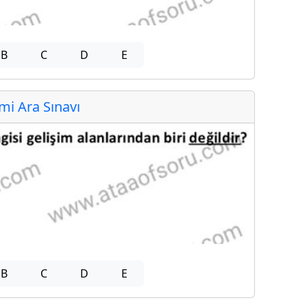
B
C
D
E
i Ara Sınavı
B
C
D
E