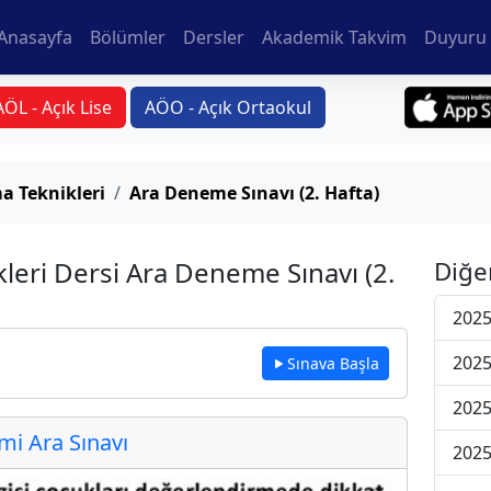
Anasayfa
Bölümler
Dersler
Akademik Takvim
Duyuru 
AÖL - Açık Lise
AÖO - Açık Ortaokul
a Teknikleri
Ara Deneme Sınavı (2. Hafta)
eri Dersi Ara Deneme Sınavı (2.
Diğe
2025
2025
Sınava Başla
2025
i Ara Sınavı
2025