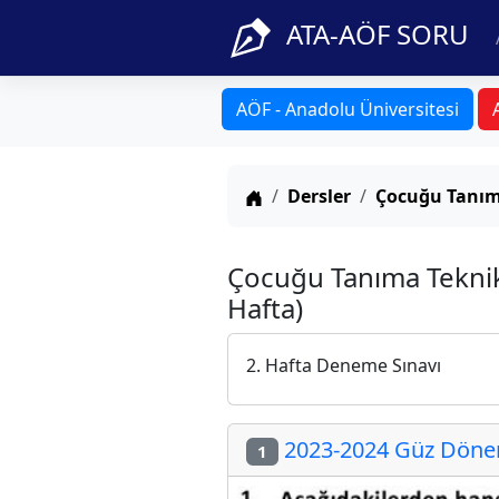
ATA-AÖF SORU
AÖF - Anadolu Üniversitesi
Anasayfa
Dersler
Çocuğu Tanım
Çocuğu Tanıma Teknikl
Hafta)
2. Hafta Deneme Sınavı
2023-2024 Güz Dönem
1