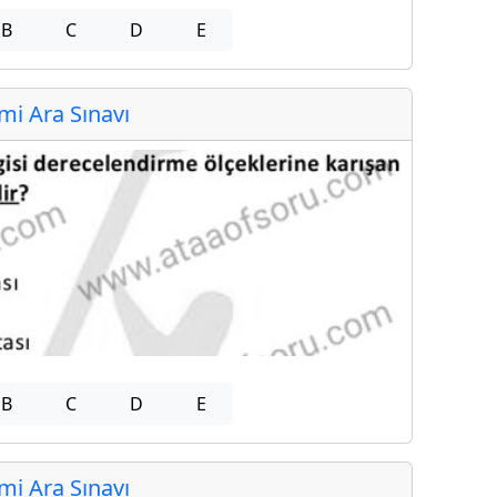
B
C
D
E
i Ara Sınavı
B
C
D
E
i Ara Sınavı