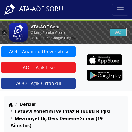
ATA-AÖF SORU
ATA-AÖF Soru
AÇ
Çıkmış Sorular Cepte
ÜCRETSİZ - Google Play'de
AÖF - Anadolu Üniversitesi
AÖL - Açık Lise
AÖO - Açık Ortaokul
Anasayfa
Dersler
Cezaevi Yönetimi ve İnfaz Hukuku Bilgisi
Mezuniyet Üç Ders Deneme Sınavı (19
Ağustos)