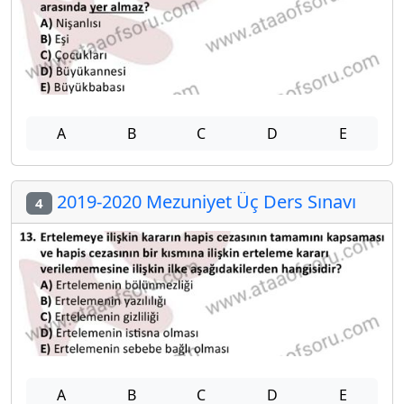
A
B
C
D
E
2019-2020 Mezuniyet Üç Ders Sınavı
4
A
B
C
D
E