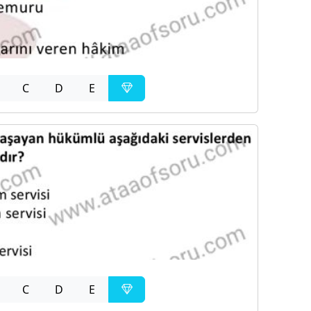
C
D
E
C
D
E