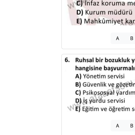
A
B
A
B