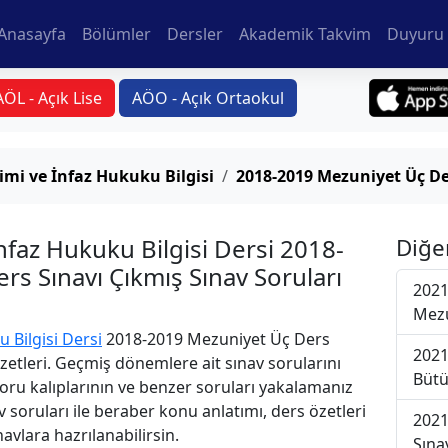
Anasayfa
Bölümler
Dersler
Akademik Takvim
Duyuru 
AÖL - Açık Lise
AÖO - Açık Ortaokul
imi ve İnfaz Hukuku Bilgisi
2018-2019 Mezuniyet Üç De
nfaz Hukuku Bilgisi Dersi 2018-
Diğe
s Sınavı Çıkmış Sınav Soruları
2021
Mezu
 Bilgisi Dersi
2018-2019 Mezuniyet Üç Ders
2021
Özetleri. Geçmiş dönemlere ait sınav sorularını
Bütü
oru kalıplarının ve benzer soruları yakalamanız
v soruları ile beraber konu anlatımı, ders özetleri
2021
avlara hazrılanabilirsin.
Sına