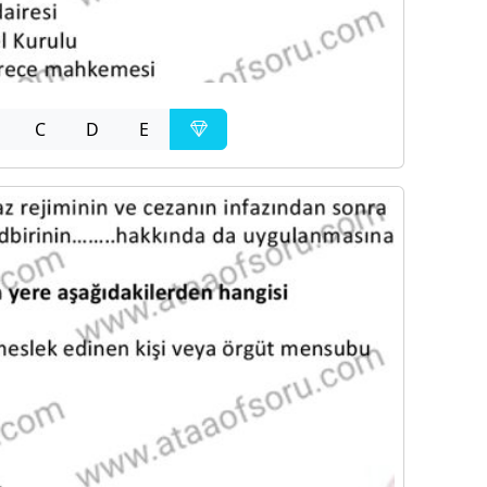
C
D
E