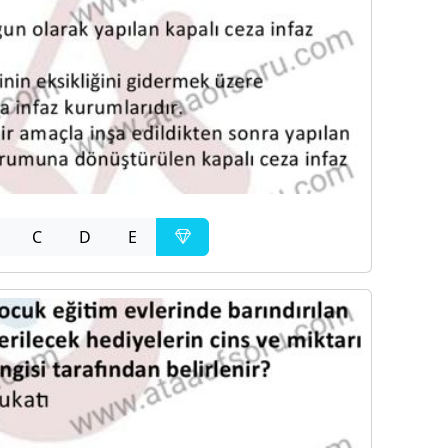
C
D
E