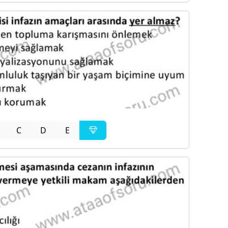
C
D
E