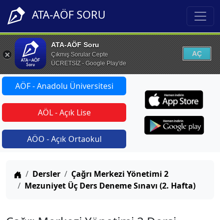
ATA-AÖF SORU
ATA-AÖF Soru
AÇ
Çıkmış Sorular Cepte
ÜCRETSİZ - Google Play'de
AÖF - Anadolu Üniversitesi
AÖL - Açık Lise
AÖO - Açık Ortaokul
Anasayfa
Dersler
Çağrı Merkezi Yönetimi 2
Mezuniyet Üç Ders Deneme Sınavı (2. Hafta)