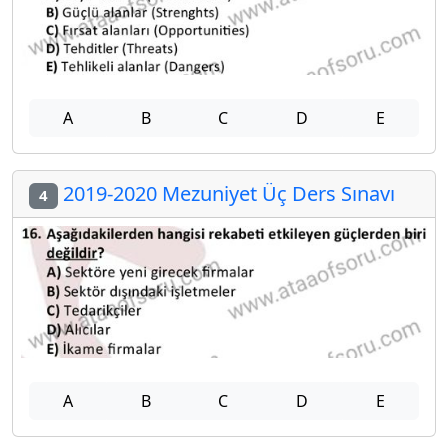
A
B
C
D
E
2019-2020 Mezuniyet Üç Ders Sınavı
4
A
B
C
D
E