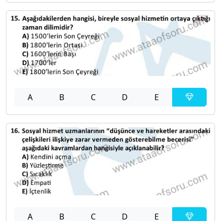
A
B
C
D
E
A
B
C
D
E