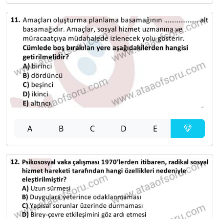
A
B
C
D
E