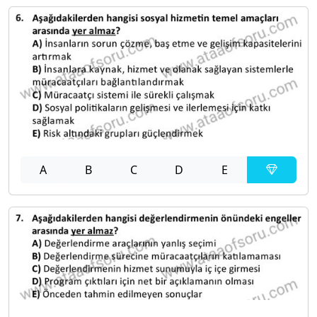
A
B
C
D
E