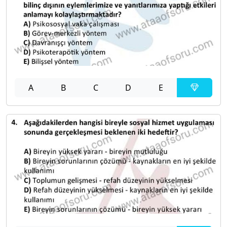
A
B
C
D
E