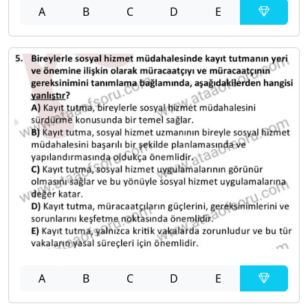
A
B
C
D
E
A
B
C
D
E