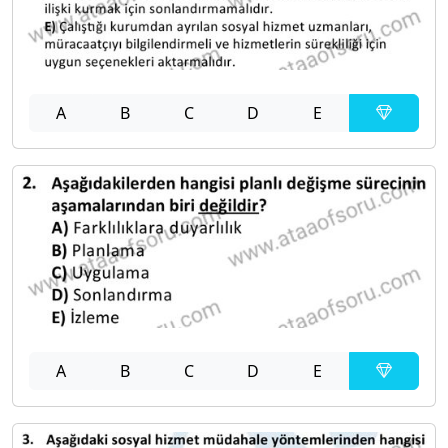
A
B
C
D
E
A
B
C
D
E