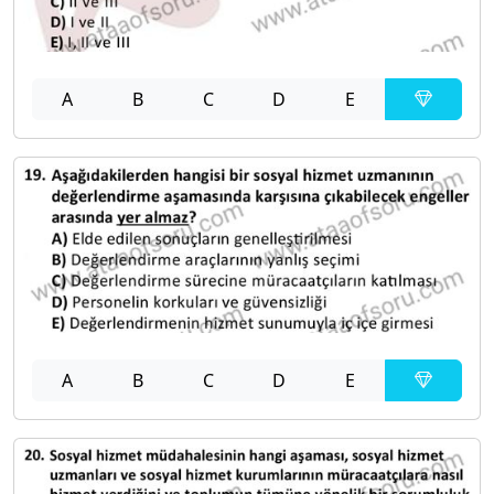
A
B
C
D
E
A
B
C
D
E