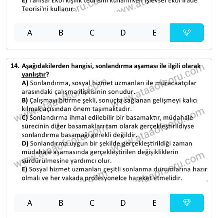
A
B
C
D
E
A
B
C
D
E