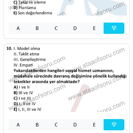
A
B
C
D
E
A
B
C
D
E