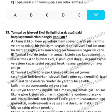
A
B
C
D
E