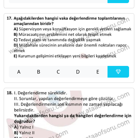
A
B
C
D
E