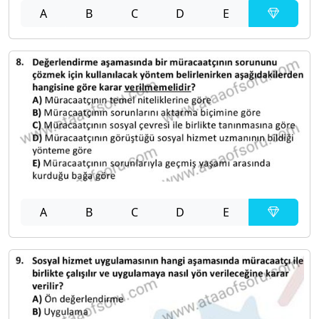
A
B
C
D
E
A
B
C
D
E