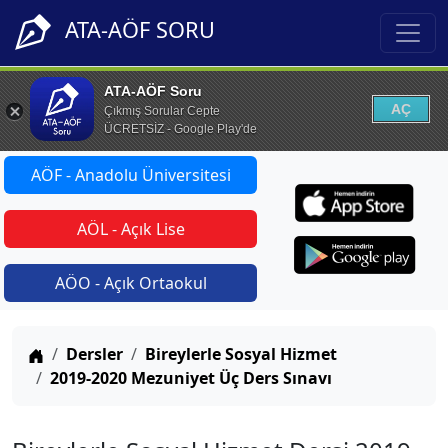
ATA-AÖF SORU
ATA-AÖF Soru
AÇ
Çıkmış Sorular Cepte
ÜCRETSİZ - Google Play'de
AÖF - Anadolu Üniversitesi
AÖL - Açık Lise
AÖO - Açık Ortaokul
Anasayfa
Dersler
Bireylerle Sosyal Hizmet
2019-2020 Mezuniyet Üç Ders Sınavı