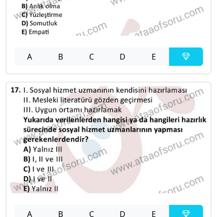
A
B
C
D
E
A
B
C
D
E