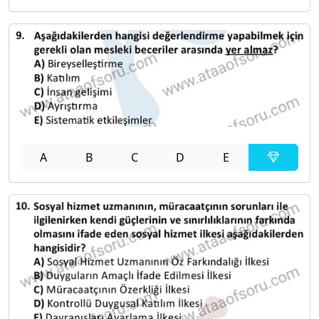
A
B
C
D
E