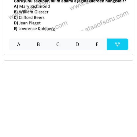
A
B
C
D
E