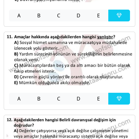
A
B
C
D
E
A
B
C
D
E