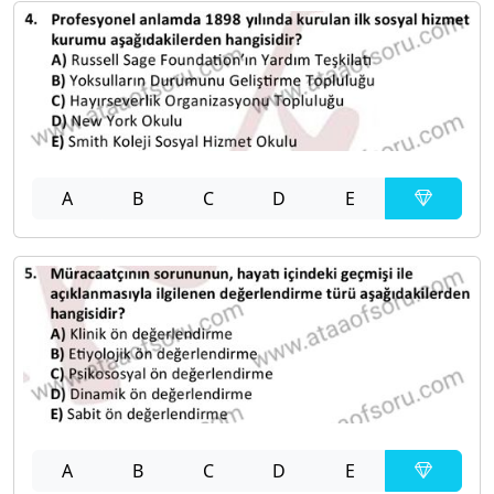
A
B
C
D
E
A
B
C
D
E