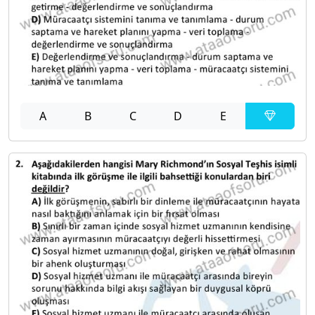
A
B
C
D
E