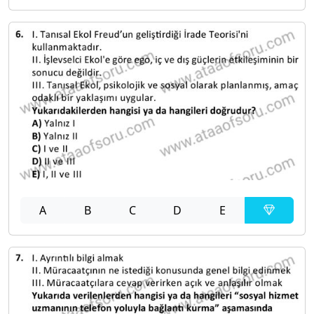
A
B
C
D
E