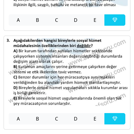
A
B
C
D
E
A
B
C
D
E