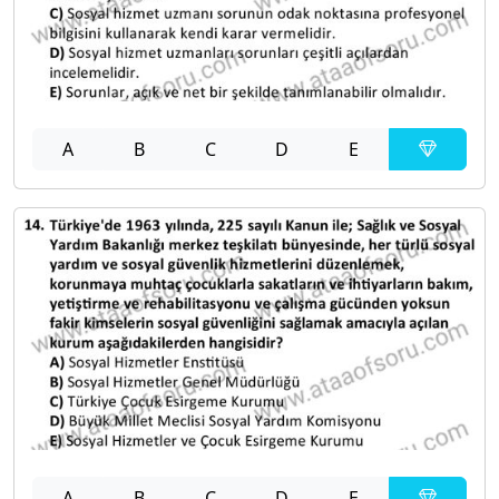
A
B
C
D
E
A
B
C
D
E