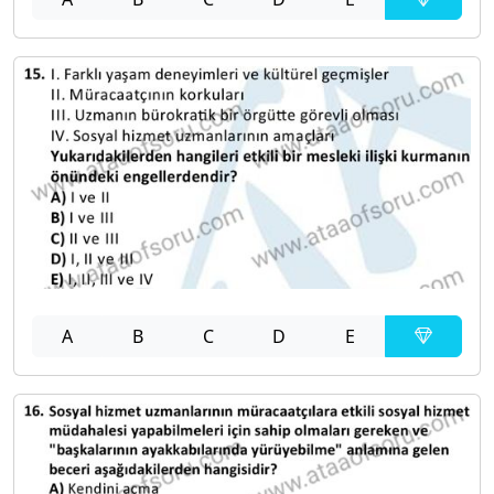
A
B
C
D
E