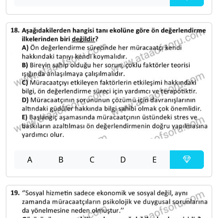
A
B
C
D
E