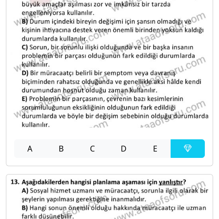
A
B
C
D
E