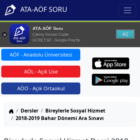
ATA-AÖF SORU
ATA-AÖF Soru
AÇ
Çıkmış Sorular Cepte
ÜCRETSİZ - Google Play'de
AÖF - Anadolu Üniversitesi
AÖL - Açık Lise
AÖO - Açık Ortaokul
Anasayfa
Dersler
Bireylerle Sosyal Hizmet
2018-2019 Bahar Dönemi Ara Sınavı