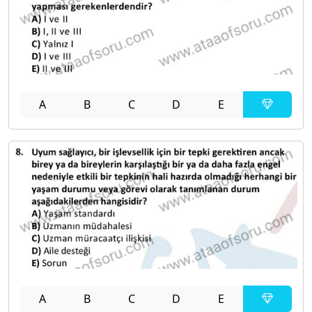
A
B
C
D
E
A
B
C
D
E