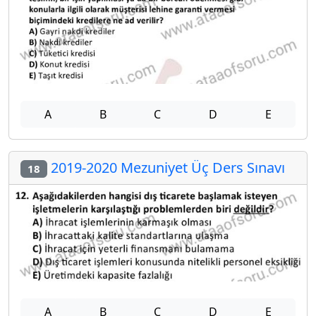
A
B
C
D
E
2019-2020 Mezuniyet Üç Ders Sınavı
18
A
B
C
D
E