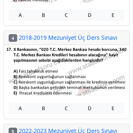
A
B
C
D
E
2018-2019 Mezuniyet Üç Ders Sınavı
4
A
B
C
D
E
2022-2023 Mezuniyet Üç Ders Sınavı
5