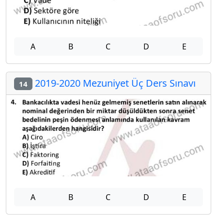
A
B
C
D
E
2019-2020 Mezuniyet Üç Ders Sınavı
14
A
B
C
D
E