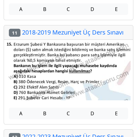
A
B
C
D
E
2018-2019 Mezuniyet Üç Ders Sınavı
11
A
B
C
D
E
2022-2023 Mezuniyet Üç Ders Sınavı
12