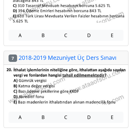
A
B
C
D
E
2018-2019 Mezuniyet Üç Ders Sınavı
7
A
B
C
D
E