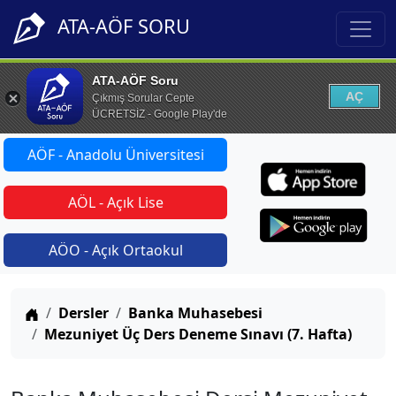
ATA-AÖF SORU
ATA-AÖF Soru
AÇ
Çıkmış Sorular Cepte
ÜCRETSİZ - Google Play'de
AÖF - Anadolu Üniversitesi
AÖL - Açık Lise
AÖO - Açık Ortaokul
Anasayfa
Dersler
Banka Muhasebesi
Mezuniyet Üç Ders Deneme Sınavı (7. Hafta)