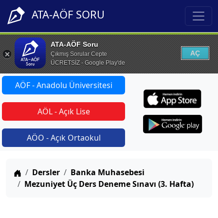
ATA-AÖF SORU
ATA-AÖF Soru
AÇ
Çıkmış Sorular Cepte
ÜCRETSİZ - Google Play'de
AÖF - Anadolu Üniversitesi
AÖL - Açık Lise
AÖO - Açık Ortaokul
Anasayfa
Dersler
Banka Muhasebesi
Mezuniyet Üç Ders Deneme Sınavı (3. Hafta)