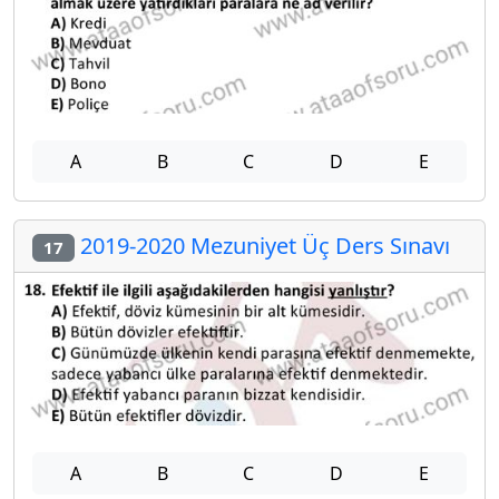
A
B
C
D
E
2019-2020 Mezuniyet Üç Ders Sınavı
17
A
B
C
D
E