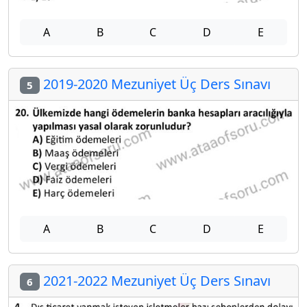
A
B
C
D
E
2019-2020 Mezuniyet Üç Ders Sınavı
5
A
B
C
D
E
2021-2022 Mezuniyet Üç Ders Sınavı
6