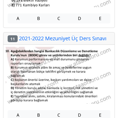
A
B
C
D
E
2021-2022 Mezuniyet Üç Ders Sınavı
11
A
B
C
D
E