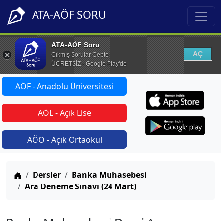
ATA-AÖF SORU
ATA-AÖF Soru
AÇ
Çıkmış Sorular Cepte
ÜCRETSİZ - Google Play'de
AÖF - Anadolu Üniversitesi
AÖL - Açık Lise
AÖO - Açık Ortaokul
Anasayfa
Dersler
Banka Muhasebesi
Ara Deneme Sınavı (24 Mart)