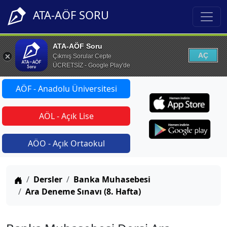
ATA-AÖF SORU
ATA-AÖF Soru
AÇ
Çıkmış Sorular Cepte
ÜCRETSİZ - Google Play'de
AÖF - Anadolu Üniversitesi
AÖL - Açık Lise
AÖO - Açık Ortaokul
Anasayfa
Dersler
Banka Muhasebesi
Ara Deneme Sınavı (8. Hafta)