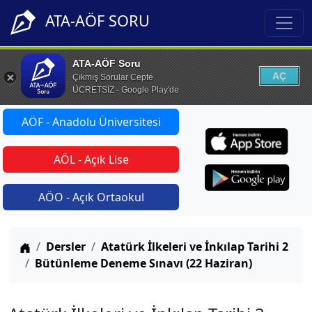
ATA-AÖF SORU
ATA-AÖF Soru
AÇ
Çıkmış Sorular Cepte
ÜCRETSİZ - Google Play'de
AÖF - Anadolu Üniversitesi
AÖL - Açık Lise
AÖO - Açık Ortaokul
Anasayfa
Dersler
Atatürk İlkeleri ve İnkılap Tarihi 2
Bütünleme Deneme Sınavı (22 Haziran)