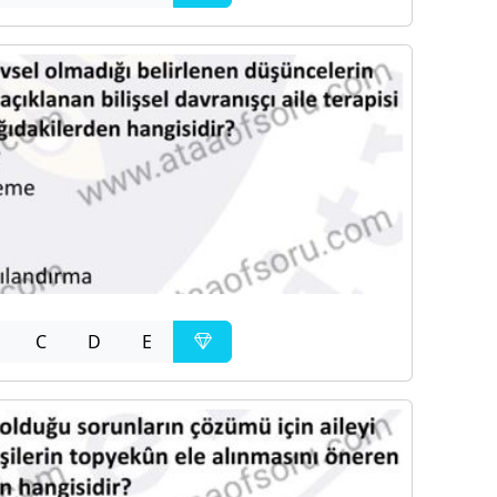
C
D
E