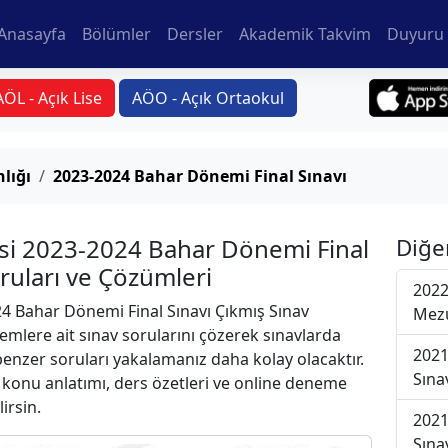
Anasayfa
Bölümler
Dersler
Akademik Takvim
Duyuru 
AÖL - Açık Lise
AÖO - Açık Ortaokul
lığı
2023-2024 Bahar Dönemi Final Sınavı
rsi 2023-2024 Bahar Dönemi Final
Diğe
oruları ve Çözümleri
2022
4 Bahar Dönemi Final Sınavı Çıkmış Sınav
Mezu
emlere ait sınav sorularını çözerek sınavlarda
2021
 benzer soruları yakalamanız daha kolay olacaktır.
Sına
r konu anlatımı, ders özetleri ve online deneme
lirsin.
2021
Sına