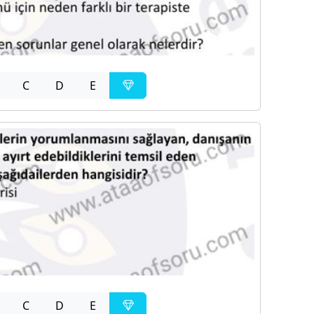
C
D
E
C
D
E