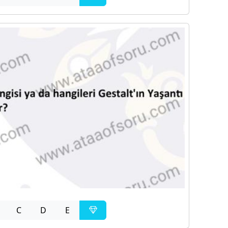
C
D
E