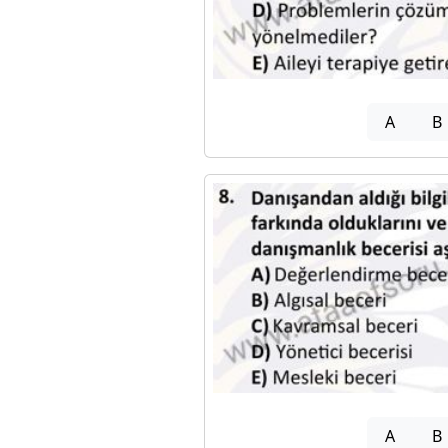
A
B
A
B