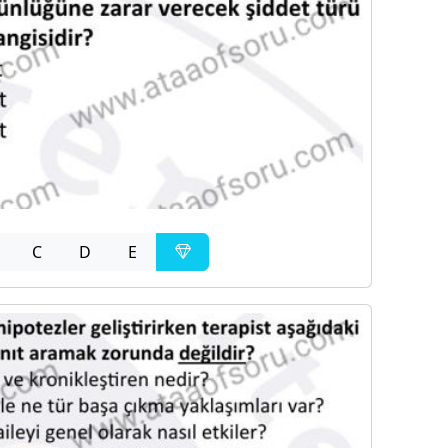
C
D
E