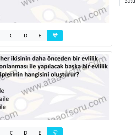
Bütü
C
D
E
C
D
E