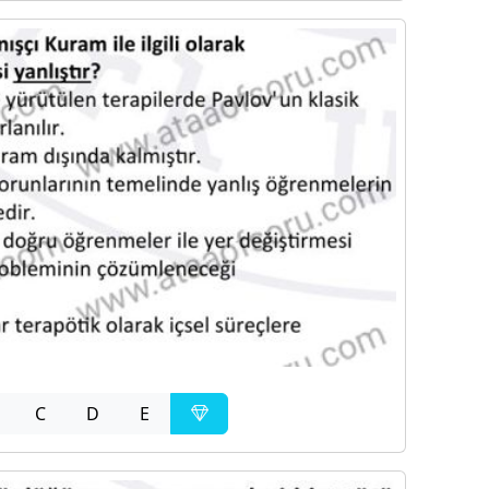
C
D
E