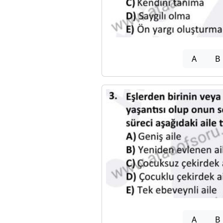
A
B
A
B