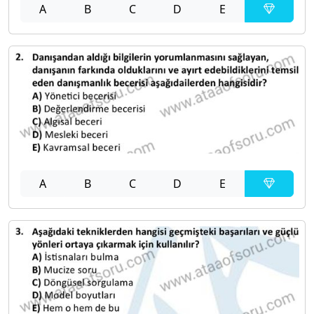
A
B
C
D
E
A
B
C
D
E