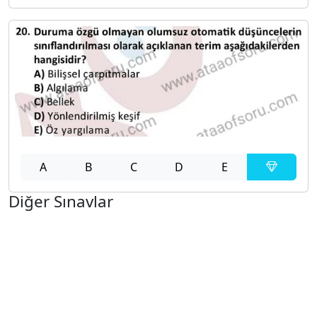
A
B
C
D
E
Diğer Sınavlar
2022-2023 Yaz Okulu Dönemi Mezuniyet Üç Ders
Sınavı
2021-2022 Bahar Dönemi Ara Sınavı
2021-2022 Bahar Dönemi Bütünleme Sınavı