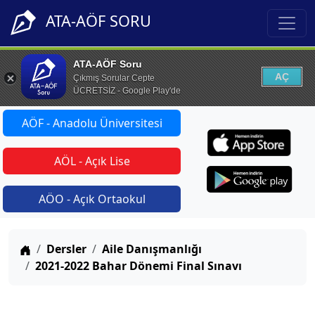
ATA-AÖF SORU
ATA-AÖF Soru
AÇ
Çıkmış Sorular Cepte
ÜCRETSİZ - Google Play'de
AÖF - Anadolu Üniversitesi
AÖL - Açık Lise
AÖO - Açık Ortaokul
Anasayfa
Dersler
Aile Danışmanlığı
2021-2022 Bahar Dönemi Final Sınavı