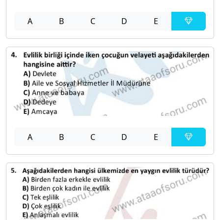
A
B
C
D
E
A
B
C
D
E