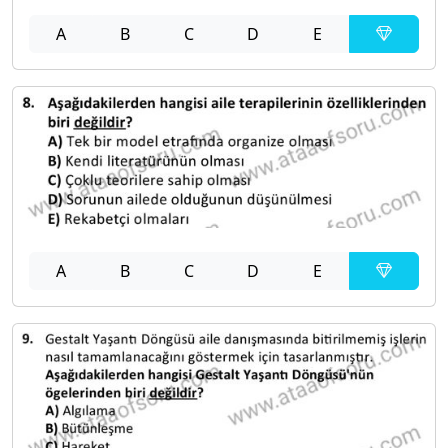
A
B
C
D
E
A
B
C
D
E