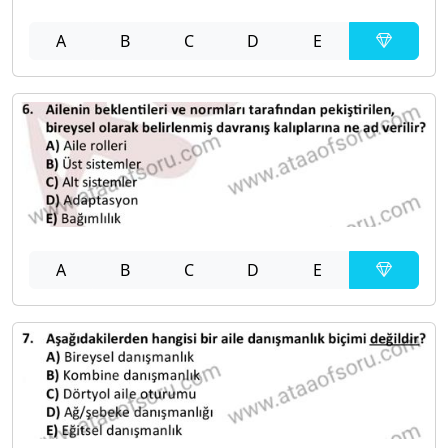
A
B
C
D
E
A
B
C
D
E