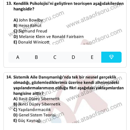
A
B
C
D
E