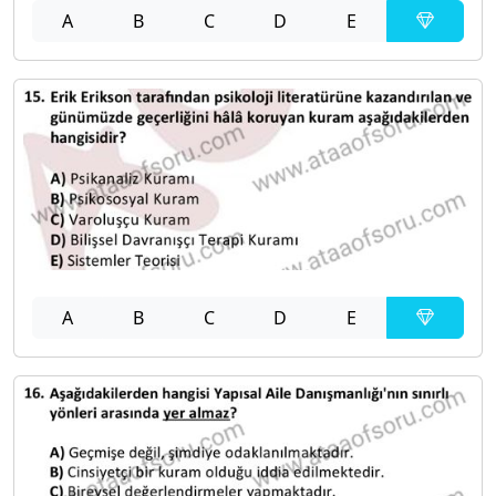
A
B
C
D
E
A
B
C
D
E