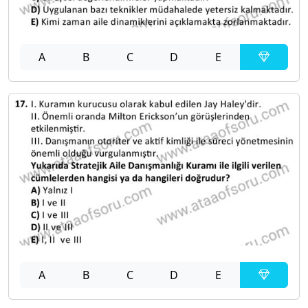
A
B
C
D
E
A
B
C
D
E