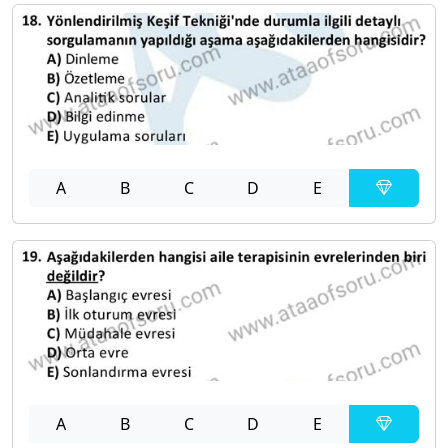
A
B
C
D
E
A
B
C
D
E