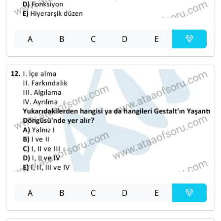
A
B
C
D
E
A
B
C
D
E