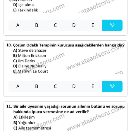
A
B
C
D
E
A
B
C
D
E