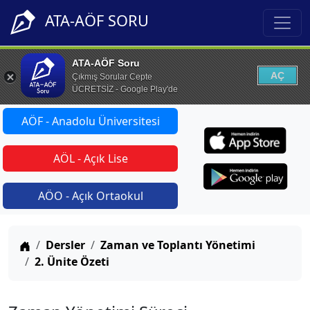
ATA-AÖF SORU
ATA-AÖF Soru
AÇ
Çıkmış Sorular Cepte
ÜCRETSİZ - Google Play'de
AÖF - Anadolu Üniversitesi
AÖL - Açık Lise
AÖO - Açık Ortaokul
Anasayfa
Dersler
Zaman ve Toplantı Yönetimi
2. Ünite Özeti