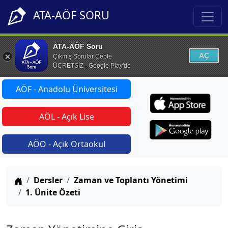
ATA-AÖF SORU
ATA-AÖF Soru
AÇ
Çıkmış Sorular Cepte
ÜCRETSİZ - Google Play'de
AÖF - Anadolu Üniversitesi
AÖL - Açık Lise
AÖO - Açık Ortaokul
Anasayfa
Dersler
Zaman ve Toplantı Yönetimi
1. Ünite Özeti