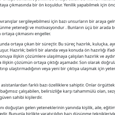
ortaya çıkmasında bir ön koşuldur. Yenilik yapabilmek için öncel
davranışlar sergileyebilmesi için bazı unsurların bir araya g
üşünme yeteneği ve motivasyondur . Bunların üçü bir arada b
ğın ortaya çıkmasını engeller.
ucunda ortaya çıkan bir süreçtir. Bu süreç hazırlık, kuluçka,
ur. Hazırlık; belirli bir alanda veya konuda ön hazırlığı ifa
konuya ilişkin çözümlere ulaşılmaya çalışılan hazırlık ve ay
ilişkin çözümün ortaya çıktığı aşamadır. Son olarak doğru
ırıp ulaştırmadığının veya yeni bir çıktıya ulaşmak için yete
r asistanlardan farklı bazı özelliklere sahiptir. Onlar örgüttek
 bağımsız çalışabilen, belirsizliğe karşı tahammülü olan, sez
güven sahibi kişilerdir.
ığını doğuştan gelen yeteneklerinin yanında kişilik, aile, eği
edir. Bununla birlikte yaratıcılığın bazı düşünme teknikleri