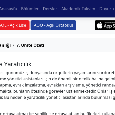
Anasayfa
Bölümler
Dersler
Akademik Takvim
Duyuru 
AÖL - Açık Lise
AÖO - Açık Ortaokul
anlığı
7. Ünite Özeti
 Yaratıcılık
mesi günümüz iş dünyasında örgütlerin yaşamlarını sürdüreb
e yönetici asistanları için de önemli bir nitelik haline gelmişt
pma, evrak imzalatma, evrakları arşivleme, yönetici randevu
makta, bunların ötesinde görevler üstlenmektedir. Onlar işle
dir. Bu nedenle yaratıcılık yönetici asistanlarında bulunmas
r ortaya atmaktır; yenilik ise ortaya atılan bu fikirleri kullan