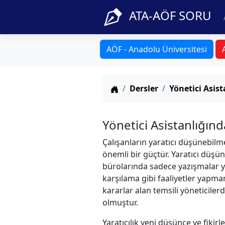
ATA-AÖF SORU
AÖF - Anadolu Üniversitesi
Anasayfa
Dersler
Yönetici Asist
Yönetici Asistanlığında
Çalışanların yaratıcı düşünebil
önemli bir güçtür. Yaratıcı düşünm
bürolarında sadece yazışmalar ya
karşılama gibi faaliyetler yapma
kararlar alan temsili yöneticiler
olmuştur.
Yaratıcılık yeni düşünce ve fikirle