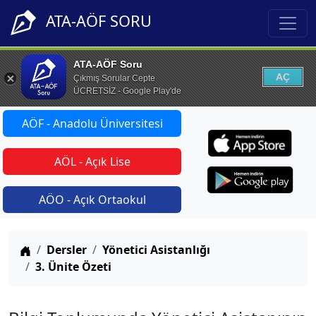
ATA-AÖF SORU
ATA-AÖF Soru
AÇ
Çıkmış Sorular Cepte
ÜCRETSİZ - Google Play'de
AÖF - Anadolu Üniversitesi
AÖL - Açık Lise
AÖO - Açık Ortaokul
Anasayfa
Dersler
Yönetici Asistanlığı
3. Ünite Özeti