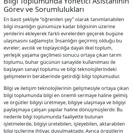
Bilgi Toplumunda Yönetici Asistanının
Görev ve Sorumlulukları
En basit şekliyle “öğrenilen şey” olarak tanımlanabilen
bilgi insanlığın günümüze kadar bilgisinin üzerine
yenilerini ekleyerek farklı evrelerden geçerek bugüne
ulaşmasını sağlamıştır. İnsanlığın geçirmiş olduğu bu
evreler; avcılık ve toplayıcılığa dayalı ilkel toplum,
yerleşik yaşama geçilmesi sonucu ortaya çıkan tarım
toplumu, buhar gücünün sanayide kullanılması ile
başlayan sanayi toplumu ve bilgi teknolojilerindeki
gelişmelerin beraberinde getirdiği bilgi toplumudur.
Bilgi ve iletişim teknolojilerinin gelişmesiyle ortaya çıkan
bilgi toplumunda bilgi en önemli sermaye haline gelmiş
ve örgütler bilgiyi üretmeye, bilgiye ulaşmaya ve bilgiyi
paylaşmaya çalışan yapılar haline dönüşmüşlerdir. Bu
nedenle bilgi toplumunda faaliyette bulunan
işletmelerde, bilgiyi üretebilen, işleyebilen, aktarabilen
bilgi işçilerine ihtiyaç duyulmaktadır. Ayrıca örgütlerin