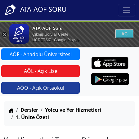
ATA-AÖF SORU
ATA-AÖF Soru
AÇ
Çıkmış Sorular Cepte
ÜCRETSİZ - Google Play'de
AÖF - Anadolu Üniversitesi
AÖL - Açık Lise
AÖO - Açık Ortaokul
Anasayfa
Dersler
Yolcu ve Yer Hizmetleri
1. Ünite Özeti