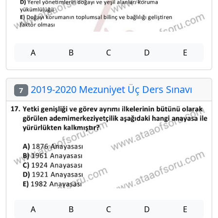
A
B
C
D
E
2019-2020 Mezuniyet Üç Ders Sınavı
7
A
B
C
D
E