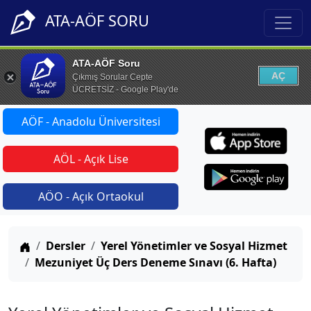
ATA-AÖF SORU
ATA-AÖF Soru
AÇ
Çıkmış Sorular Cepte
ÜCRETSİZ - Google Play'de
AÖF - Anadolu Üniversitesi
AÖL - Açık Lise
AÖO - Açık Ortaokul
Anasayfa
Dersler
Yerel Yönetimler ve Sosyal Hizmet
Mezuniyet Üç Ders Deneme Sınavı (6. Hafta)