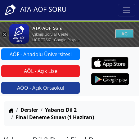
ATA-AÖF SORU
ATA-AÖF Soru
AÇ
Çıkmış Sorular Cepte
ÜCRETSİZ - Google Play'de
AÖF - Anadolu Üniversitesi
AÖL - Açık Lise
AÖO - Açık Ortaokul
Anasayfa
Dersler
Yabancı Dil 2
Final Deneme Sınavı (1 Haziran)