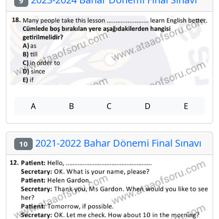
9
A
B
C
D
E
2021-2022 Bahar Dönemi Final Sınavı
10