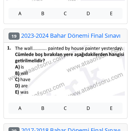
A
B
C
D
E
2023-2024 Bahar Dönemi Final Sınavı
19
A
B
C
D
E
2017-2018 Bahar Dönemi Final Sınavı
20