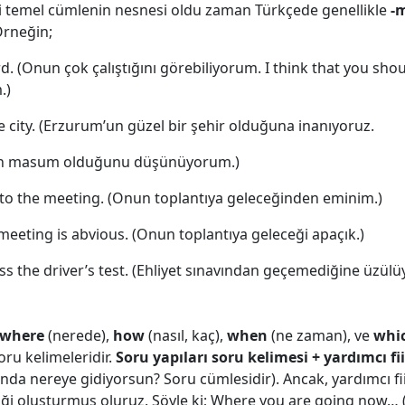
eri temel cümlenin nesnesi oldu zaman Türkçede genellikle
-
Örneğin;
d. (Onun çok çalıştığını görebiliyorum. I think that you sho
.)
e city. (Erzurum’un güzel bir şehir olduğuna inanıyoruz.
Onun masum olduğunu düşünüyorum.)
 to the meeting. (Onun toplantıya geleceğinden eminim.)
meeting is abvious. (Onun toplantıya geleceği apaçık.)
ss the driver’s test. (Ehliyet sınavından geçemediğine üzül
where
(nerede),
how
(nasıl, kaç),
when
(ne zaman), ve
whi
ru kelimeleridir.
Soru yapıları soru kelimesi + yardımcı fiil
a nereye gidiyorsun? Soru cümlesidir). Ancak, yardımcı fii
i oluşturmuş oluruz. Şöyle ki; Where you are going now… (Şu