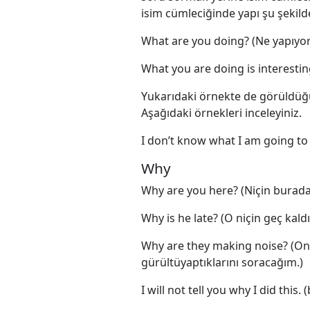
isim cümleciğinde yapı şu şekild
What are you doing? (Ne yapıyor
What you are doing is interesting.
Yukarıdaki örnekte de görüldüğü 
Aşağıdaki örnekleri inceleyiniz.
I don’t know what I am going to
Why
Why are you here? (Niçin burada
Why is he late? (O niçin geç kaldı
Why are they making noise? (Onla
gürültüyaptıklarını soracağım.)
I will not tell you why I did thi