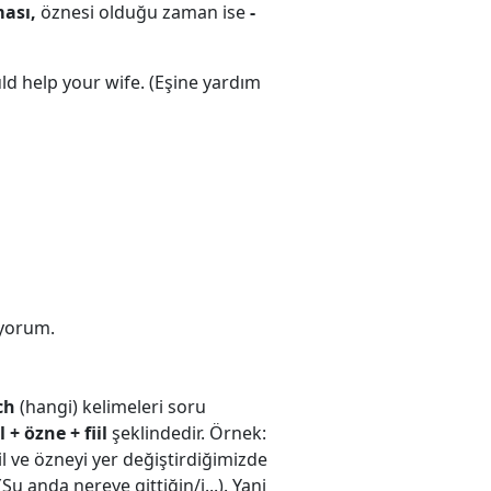
ması,
öznesi olduğu zaman ise
-
uld help your wife. (Eşine yardım
üyorum.
ch
(hangi) kelimeleri soru
 + özne + fiil
şeklindedir. Örnek:
l ve özneyi yer değiştirdiğimizde
 anda nereye gittiğin/i...). Yani