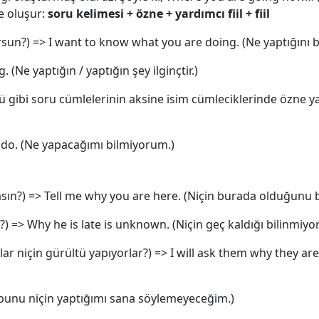
e oluşur:
soru kelimesi + özne + yardımcı fiil + fiil
sun?) => I want to know what you are doing. (Ne yaptığını b
 (Ne yaptığın / yaptığın şey ilginçtir.)
gibi soru cümlelerinin aksine isim cümleciklerinde özne yar
 do. (Ne yapacağımı bilmiyorum.)
sın?) => Tell me why you are here. (Niçin burada olduğunu b
?) => Why he is late is unknown. (Niçin geç kaldığı bilinmiyor
r niçin gürültü yapıyorlar?) => I will ask them why they are
s. (bunu niçin yaptığımı sana söylemeyeceğim.)