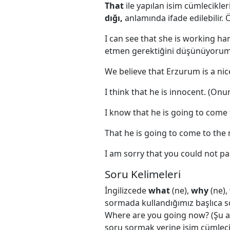
That
ile yapılan isim cümlecikl
dığı,
anlamında ifade edilebilir. 
I can see that she is working har
etmen gerektiğini düşünüyorum
We believe that Erzurum is a nic
I think that he is innocent. (
I know that he is going to come
That he is going to come to the 
I am sorry that you could not pa
Soru Kelimeleri
İngilizcede
what
(ne),
why
(ne),
sormada kullandığımız başlıca so
Where are you going now? (Şu and
soru sormak yerine isim cümleciğ