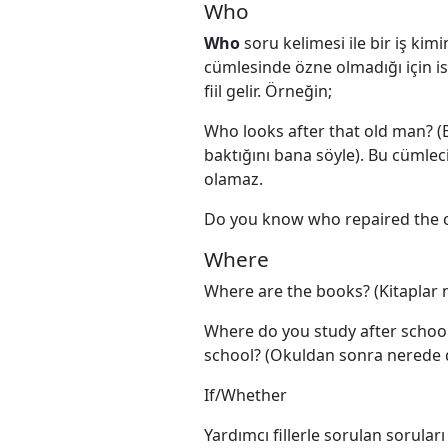
Who
Who
soru kelimesi ile bir iş kim
cümlesinde özne olmadığı için 
fiil gelir. Örneğin;
Who looks after that old man? (
baktığını bana söyle). Bu cümleci
olamaz.
Do you know who repaired the car
Where
Where are the books? (Kitaplar
Where do you study after school
school? (Okuldan sonra nerede de
If/Whether
Yardımcı fillerle sorulan soruları