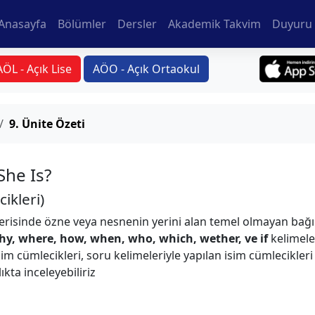
Anasayfa
Bölümler
Dersler
Akademik Takvim
Duyuru 
AÖL - Açık Lise
AÖO - Açık Ortaokul
9. Ünite Özeti
he Is?
ikleri)
erisinde özne veya nesnenin yerini alan temel olmayan bağım
hy, where, how, when, who, which, wether, ve if
kelimele
isim cümlecikleri, soru kelimeleriyle yapılan isim cümlecikler
kta inceleyebiliriz