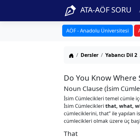
ATA-AÖF SORU
AÖF - Anadolu Üniversitesi
Anasayfa
Dersler
Yabancı Dil 2
Do You Know Where S
Noun Clause (İsim Cümlec
İsim Cümlecikleri temel cümle iç
İsim Cümlecikleri
that, what, w
cümleciklerini, that” ile yapılan 
cümlecikleri olmak üzere üç başlı
That