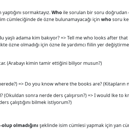
in yaptığını sormaktayız.
Who
ile sorulan bir soru doğrudan
isim cümleciğinde de özne bulunamayacağı için
who
soru ke
Bu yaşlı adama kim bakıyor? => Tell me who looks after that
kte özne olmadığı için özne ile yardımcı fiilin yer değiştirm
. (Arabayı kimin tamir ettiğini biliyor musun?)
 nerede?) => Do you know where the books are? (Kitapların
? (Okuldan sonra nerde ders çalışırsın?) => I would lke to
rs çalıştığını bilmek istiyorum?)
-olup olmadığını
şeklinde isim cümlesi yapmak için yan cü