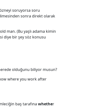
 özneyi soruyorsa soru
limesinden sonra direkt olarak
 old man. (Bu yaşlı adama kimin
esi diye bir şey söz konusu
 nerede olduğunu biliyor musun?
 know where you work after
mleciğin baş tarafına
whethe
r