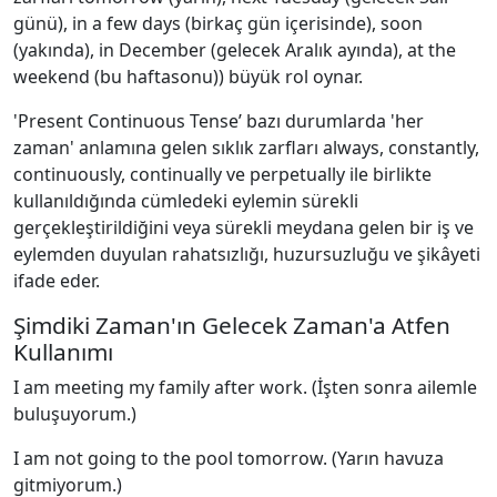
günü), in a few days (birkaç gün içerisinde), soon
(yakında), in December (gelecek Aralık ayında), at the
weekend (bu haftasonu)) büyük rol oynar.
'Present Continuous Tense’ bazı durumlarda 'her
zaman' anlamına gelen sıklık zarfları always, constantly,
continuously, continually ve perpetually ile birlikte
kullanıldığında cümledeki eylemin sürekli
gerçekleştirildiğini veya sürekli meydana gelen bir iş ve
eylemden duyulan rahatsızlığı, huzursuzluğu ve şikâyeti
ifade eder.
Şimdiki Zaman'ın Gelecek Zaman'a Atfen
Kullanımı
I am meeting my family after work. (İşten sonra ailemle
buluşuyorum.)
I am not going to the pool tomorrow. (Yarın havuza
gitmiyorum.)