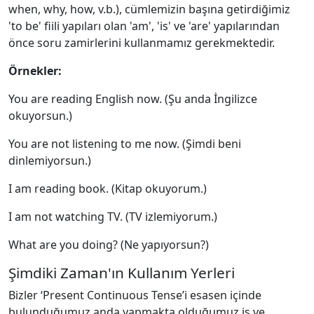
when, why, how, v.b.), cümlemizin başına getirdiğimiz
'to be' fiili yapıları olan 'am', 'is' ve 'are' yapılarından
önce soru zamirlerini kullanmamız gerekmektedir.
Örnekler:
You are reading English now. (Şu anda İngilizce
okuyorsun.)
You are not listening to me now. (Şimdi beni
dinlemiyorsun.)
I am reading book. (Kitap okuyorum.)
I am not watching TV. (TV izlemiyorum.)
What are you doing? (Ne yapıyorsun?)
Şimdiki Zaman'ın Kullanım Yerleri
Bizler ‘Present Continuous Tense’i esasen içinde
bulunduğumuz anda yapmakta olduğumuz iş ve