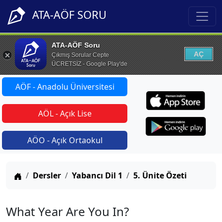
ATA-AÖF SORU
ATA-AÖF Soru
AÇ
Çıkmış Sorular Cepte
ÜCRETSİZ - Google Play'de
AÖF - Anadolu Üniversitesi
AÖL - Açık Lise
AÖO - Açık Ortaokul
Anasayfa
Dersler
Yabancı Dil 1
5. Ünite Özeti
What Year Are You In?