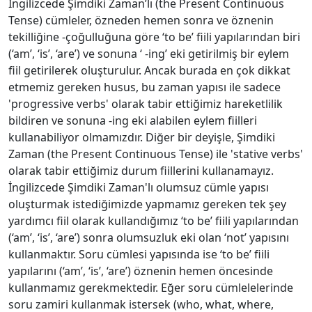
İngilizcede Şimdiki Zaman’lı (the Present Continuous
Tense) cümleler, özneden hemen sonra ve öznenin
tekilliğine -çoğulluğuna göre ‘to be’ fiili yapılarından biri
(‘am’, ‘is’, ‘are’) ve sonuna ‘ -ing’ eki getirilmiş bir eylem
fiil getirilerek oluşturulur. Ancak burada en çok dikkat
etmemiz gereken husus, bu zaman yapısı ile sadece
'progressive verbs' olarak tabir ettiğimiz hareketlilik
bildiren ve sonuna -ing eki alabilen eylem fiilleri
kullanabiliyor olmamızdır. Diğer bir deyişle, Şimdiki
Zaman (the Present Continuous Tense) ile 'stative verbs'
olarak tabir ettiğimiz durum fiillerini kullanamayız.
İngilizcede Şimdiki Zaman'lı olumsuz cümle yapısı
oluşturmak istediğimizde yapmamız gereken tek şey
yardımcı fiil olarak kullandığımız ‘to be’ fiili yapılarından
(‘am’, ‘is’, ‘are’) sonra olumsuzluk eki olan ‘not’ yapısını
kullanmaktır. Soru cümlesi yapısında ise ‘to be’ fiili
yapılarını (‘am’, ‘is’, ‘are’) öznenin hemen öncesinde
kullanmamız gerekmektedir. Eğer soru cümlelelerinde
soru zamiri kullanmak istersek (who, what, where,