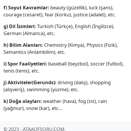
f) Soyut Kavramlar:
beauty (güzellik), luck (şans),
courage (cesaret), fear (korku), justice (adalet), etc.
g) Dil İsimleri:
Turkish (Türkçe), English (İngilizce),
German (Almanca), etc.
h) Bilim Alanları:
Chemistry (Kimya), Physics (Fizik),
Semantics (Anlambilim), etc.
i) Spor Faaliyetleri:
baseball (beyzbol), soccer (futbol),
tenis (tenis), etc.
j) Aktiviteler(Gerunds):
driving (dalış), shopping
(alışveriş), swimming (yüzme), etc.
k) Doğa olayları:
weather (hava), fog (sis), rain
(yağmur), snow (kar), etc…
© 2023 - ATAAOFSORU.COM.