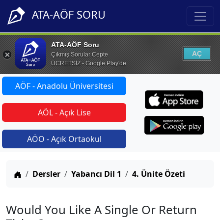
ATA-AÖF SORU
ATA-AÖF Soru
AÇ
Çıkmış Sorular Cepte
ÜCRETSİZ - Google Play'de
AÖF - Anadolu Üniversitesi
AÖL - Açık Lise
AÖO - Açık Ortaokul
Anasayfa
Dersler
Yabancı Dil 1
4. Ünite Özeti
Would You Like A Single Or Return