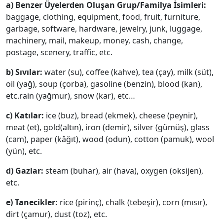
a) Benzer Üyelerden Oluşan Grup/Familya İsimleri:
baggage, clothing, equipment, food, fruit, furniture,
garbage, software, hardware, jewelry, junk, luggage,
machinery, mail, makeup, money, cash, change,
postage, scenery, traffic, etc.
b) Sıvılar:
water (su), coffee (kahve), tea (çay), milk (süt),
oil (yağ), soup (çorba), gasoline (benzin), blood (kan),
etc.rain (yağmur), snow (kar), etc…
c) Katılar:
ice (buz), bread (ekmek), cheese (peynir),
meat (et), gold(altın), iron (demir), silver (gümüş), glass
(cam), paper (kâğıt), wood (odun), cotton (pamuk), wool
(yün), etc.
d) Gazlar:
steam (buhar), air (hava), oxygen (oksijen),
etc.
e) Tanecikler:
rice (pirinç), chalk (tebeşir), corn (mısır),
dirt (çamur), dust (toz), etc.