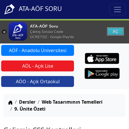
ATA-AÖF SORU
ATA-AÖF Soru
AÇ
Çıkmış Sorular Cepte
ÜCRETSİZ - Google Play'de
AÖF - Anadolu Üniversitesi
AÖL - Açık Lise
AÖO - Açık Ortaokul
Anasayfa
Dersler
Web Tasarımının Temelleri
9. Ünite Özeti