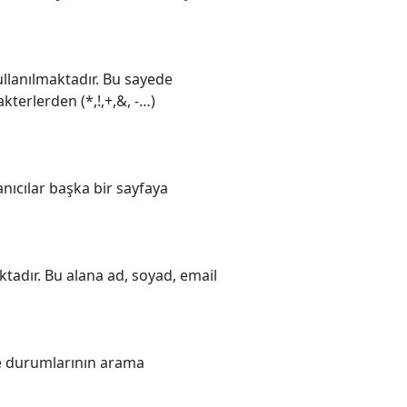
llanılmaktadır. Bu sayede
rakterlerden (*,!,+,&, -…)
lanıcılar başka bir sayfaya
tadır. Bu alana ad, soyad, email
me durumlarının arama