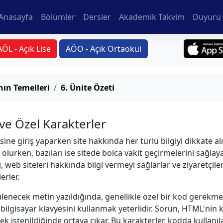
Anasayfa
Bölümler
Dersler
Akademik Takvim
Duyuru 
AÖL - Açık Lise
AÖO - Açık Ortaokul
ın Temelleri
6. Ünite Özeti
ve Özel Karakterler
sine giriş yaparken site hakkında her türlü bilgiyi dikkate alır
rken, bazıları ise sitede bolca vakit geçirmelerini sağlayab
ri, web siteleri hakkında bilgi vermeyi sağlarlar ve ziyaretçi
erler.
lenecek metin yazıldığında, genellikle özel bir kod gerekme
 bilgisayar klavyesini kullanmak yeterlidir. Sorun, HTML'nin
ek istenildiğinde ortaya çıkar. Bu karakterler, kodda kullan