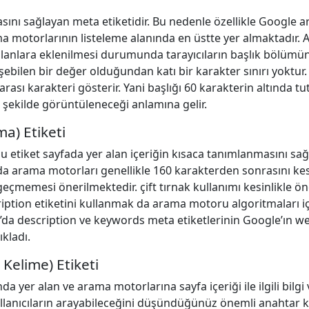
asını sağlayan meta etiketidir. Bu nedenle özellikle Google 
a motorlarının listeleme alanında en üstte yer almaktadır. A
anılanlara eklenilmesi durumunda tarayıcıların başlık bölümü
işebilen bir değer olduğundan katı bir karakter sınırı yoktu
 arası karakteri gösterir. Yani başlığı 60 karakterin altında 
şekilde görüntüleneceği anlamına gelir.
a) Etiketi
bu etiket sayfada yer alan içeriğin kısaca tanımlanmasını sa
da arama motorları genellikle 160 karakterden sonrasını kest
geçmemesi önerilmektedir. çift tırnak kullanımı kesinlikle ö
cription etiketini kullanmak da arama motoru algoritmaları
9’da description ve keywords meta etiketlerinin Google’ın w
ıkladı.
Kelime) Etiketi
 yer alan ve arama motorlarına sayfa içeriği ile ilgili bilgi 
llanıcıların arayabileceğini düşündüğünüz önemli anahtar k