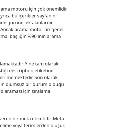
arama motoru için çok önemlidir.
yrıca bu içerikler sayfanın
nde görünecek alanlardır.
r. Ancak arama motorları genel
tutma, başlığın %90'ının arama
ğlamaktadır. Yine tam olarak
iği description etiketine
nerilmemektedir. Son olarak
 için olumsuz bir durum olduğu
eb araması için sıralama
veren bir meta etiketidir. Meta
elime veya terimlerden oluşur.