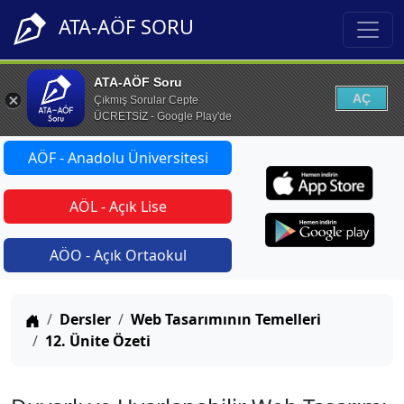
ATA-AÖF SORU
ATA-AÖF Soru
AÇ
Çıkmış Sorular Cepte
ÜCRETSİZ - Google Play'de
AÖF - Anadolu Üniversitesi
AÖL - Açık Lise
AÖO - Açık Ortaokul
Anasayfa
Dersler
Web Tasarımının Temelleri
12. Ünite Özeti