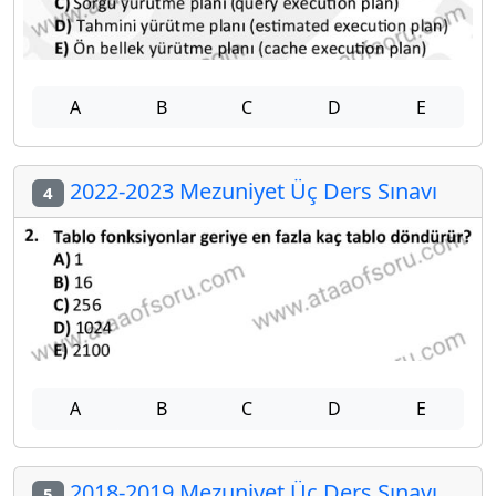
A
B
C
D
E
2022-2023 Mezuniyet Üç Ders Sınavı
4
A
B
C
D
E
2018-2019 Mezuniyet Üç Ders Sınavı
5