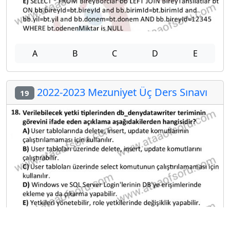
A
B
C
D
E
2022-2023 Mezuniyet Üç Ders Sınavı
19
A
B
C
D
E