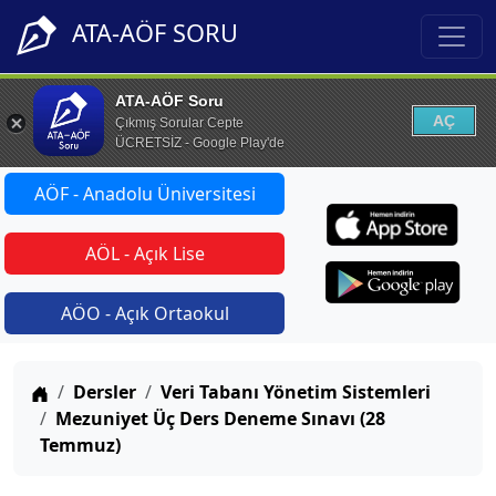
ATA-AÖF SORU
ATA-AÖF Soru
AÇ
Çıkmış Sorular Cepte
ÜCRETSİZ - Google Play'de
AÖF - Anadolu Üniversitesi
AÖL - Açık Lise
AÖO - Açık Ortaokul
Anasayfa
Dersler
Veri Tabanı Yönetim Sistemleri
Mezuniyet Üç Ders Deneme Sınavı (28
Temmuz)