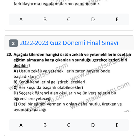
A
B
C
D
E
2022-2023 Güz Dönemi Final Sınavı
2
A
B
C
D
E