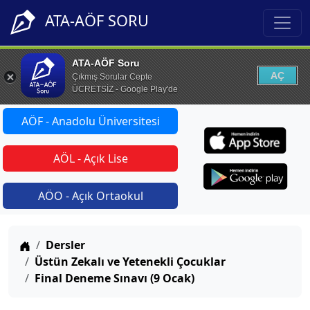
ATA-AÖF SORU
ATA-AÖF Soru
AÇ
Çıkmış Sorular Cepte
ÜCRETSİZ - Google Play'de
AÖF - Anadolu Üniversitesi
AÖL - Açık Lise
AÖO - Açık Ortaokul
Anasayfa
Dersler
Üstün Zekalı ve Yetenekli Çocuklar
Final Deneme Sınavı (9 Ocak)