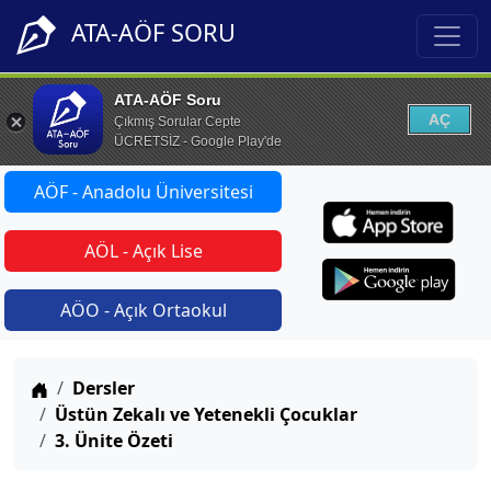
ATA-AÖF SORU
ATA-AÖF Soru
AÇ
Çıkmış Sorular Cepte
ÜCRETSİZ - Google Play'de
AÖF - Anadolu Üniversitesi
AÖL - Açık Lise
AÖO - Açık Ortaokul
Anasayfa
Dersler
Üstün Zekalı ve Yetenekli Çocuklar
3. Ünite Özeti