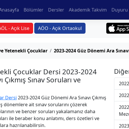
Anasayfa
Bölümler
Dersler
Akademik Takvim
Duyuru 
AÖL - Açık Lise
AÖO - Açık Ortaokul
ve Yetenekli Çocuklar
2023-2024 Güz Dönemi Ara Sınav
ekli Çocuklar Dersi 2023-2024
Diğe
 Çıkmış Sınav Soruları ve
2022
2022
ar Dersi
2023-2024 Güz Dönemi Ara Sınavı Çıkmış
iş dönemlere ait sınav sorularını çözerek
2022
plarının ve benzer soruları yakalamanız daha
Mezu
uları ile beraber konu anlatımı, ders özetleri ve
lara hazrılanabilirsin.
2023