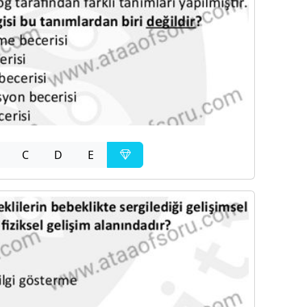
C
D
E