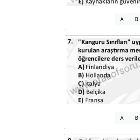
A
B
A
B