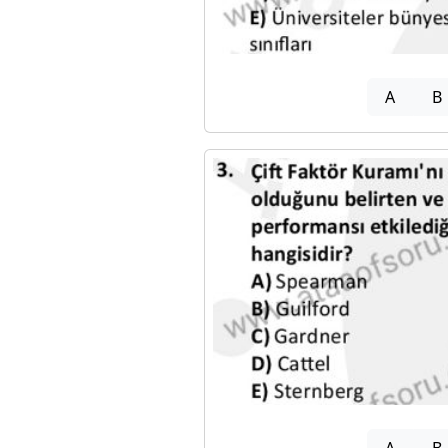
A
B
A
B