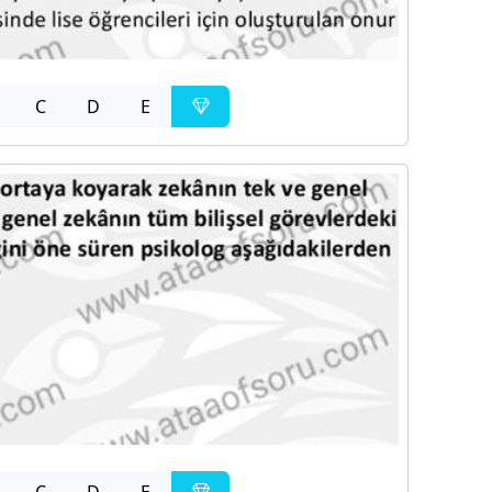
C
D
E
C
D
E