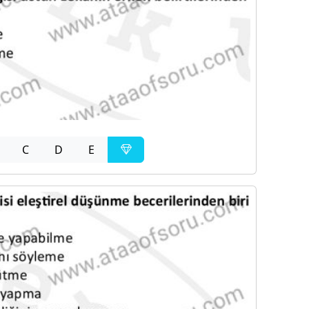
C
D
E