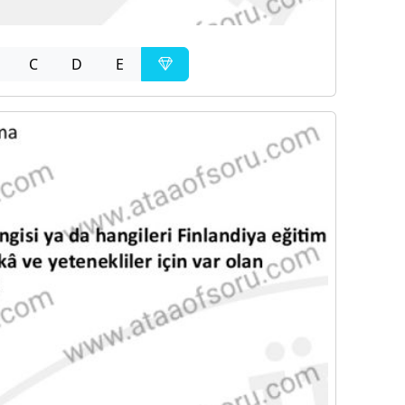
C
D
E