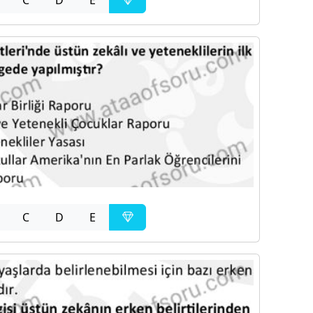
C
D
E