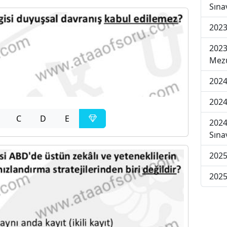
Sına
2023
2023
Mezu
2024
2024
C
D
E
2024
Sına
2025
2025