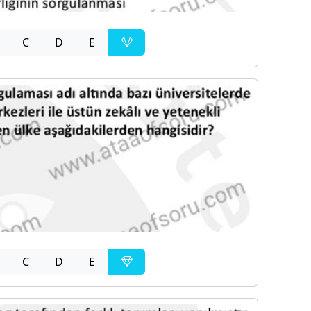
C
D
E
C
D
E