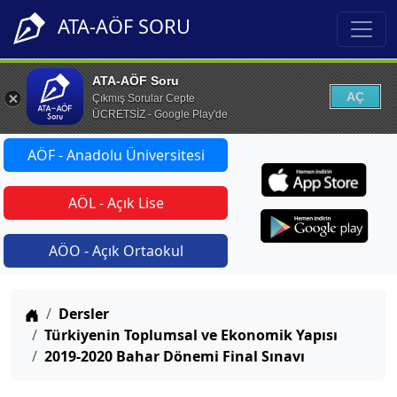
ATA-AÖF SORU
ATA-AÖF Soru
AÇ
Çıkmış Sorular Cepte
ÜCRETSİZ - Google Play'de
AÖF - Anadolu Üniversitesi
AÖL - Açık Lise
AÖO - Açık Ortaokul
Anasayfa
Dersler
Türkiyenin Toplumsal ve Ekonomik Yapısı
2019-2020 Bahar Dönemi Final Sınavı