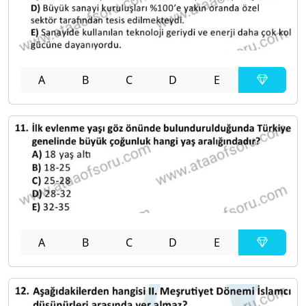
A
B
C
D
E
A
B
C
D
E