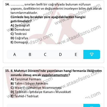
A
B
C
D
E