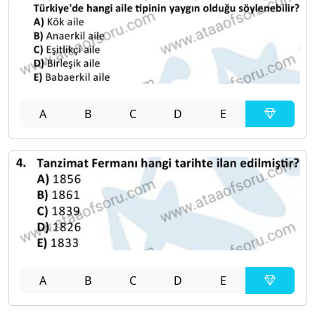
A
B
C
D
E
A
B
C
D
E