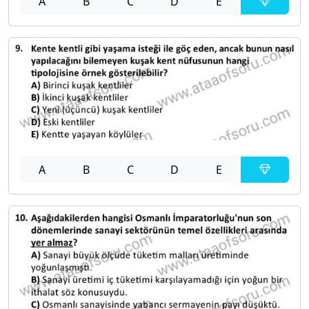
A
B
C
D
E
A
B
C
D
E