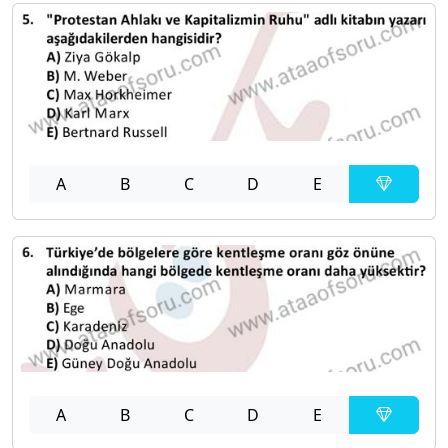
A
B
C
D
E
A
B
C
D
E