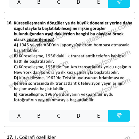
A
B
C
D
E
A
B
C
D
E