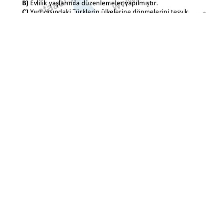
A
B
C
D
E
A
B
C
D
E