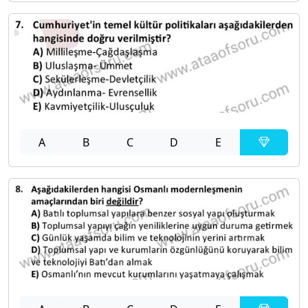
A
B
C
D
E