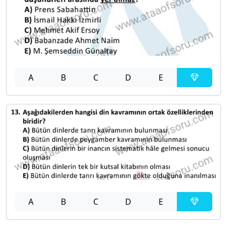
A
B
C
D
E
A
B
C
D
E