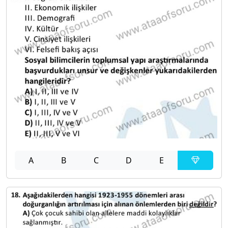
A
B
C
D
E