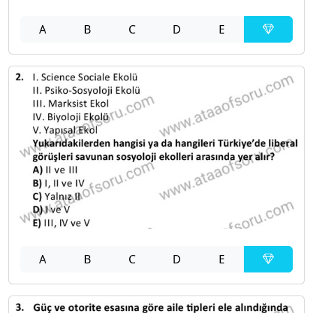
A
B
C
D
E
A
B
C
D
E