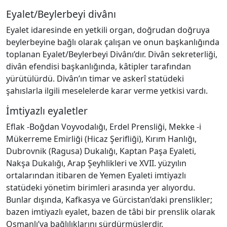
Eyalet/Beylerbeyi divânı
Eyalet idaresinde en yetkili organ, doğrudan doğruya
beylerbeyine bağlı olarak çalışan ve onun başkanlığında
toplanan Eyalet/Beylerbeyi Divânı’dır. Divân sekreterliği,
divân efendisi başkanlığında, kâtipler tarafından
yürütülürdü. Divân’ın timar ve askerî statüdeki
şahıslarla ilgili meselelerde karar verme yetkisi vardı.
İmtiyazlı eyaletler
Eflak -Boğdan Voyvodalığı, Erdel Prensliği, Mekke -i
Mükerreme Emirliği (Hicaz Şerifliği), Kırım Hanlığı,
Dubrovnik (Ragusa) Dukalığı, Kaptan Paşa Eyaleti,
Nakşa Dukalığı, Arap Şeyhlikleri ve XVII. yüzyılın
ortalarından itibaren de Yemen Eyaleti imtiyazlı
statüdeki yönetim birimleri arasında yer alıyordu.
Bunlar dışında, Kafkasya ve Gürcistan’daki prenslikler;
bazen imtiyazlı eyalet, bazen de tâbi bir prenslik olarak
Osmanlı’ya bağlılıklarını sürdürmüşlerdir.