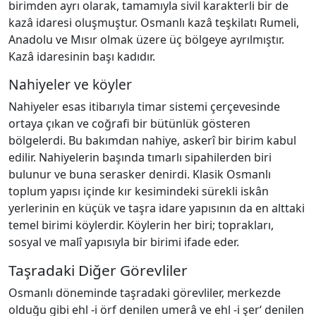
birimden ayrı olarak, tamamıyla sivil karakterli bir de
kazâ idaresi oluşmuştur. Osmanlı kazâ teşkilatı Rumeli,
Anadolu ve Mısır olmak üzere üç bölgeye ayrılmıştır.
Kazâ idaresinin başı kadıdır.
Nahiyeler ve köyler
Nahiyeler esas itibarıyla timar sistemi çerçevesinde
ortaya çıkan ve coğrafi bir bütünlük gösteren
bölgelerdi. Bu bakımdan nahiye, askerî bir birim kabul
edilir. Nahiyelerin başında tımarlı sipahilerden biri
bulunur ve buna serasker denirdi. Klasik Osmanlı
toplum yapısı içinde kır kesimindeki sürekli iskân
yerlerinin en küçük ve taşra idare yapısının da en alttaki
temel birimi köylerdir. Köylerin her biri; toprakları,
sosyal ve malî yapısıyla bir birimi ifade eder.
Taşradaki Diğer Görevliler
Osmanlı döneminde taşradaki görevliler, merkezde
olduğu gibi ehl -i örf denilen umerâ ve ehl -i şerʻ denilen