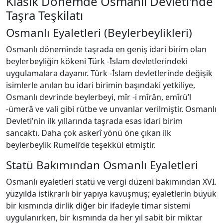
Klasik Dönemde Osmanlı Devleti'nde
Taşra Teşkilatı
Osmanlı Eyaletleri (Beylerbeylikleri)
Osmanlı döneminde taşrada en geniş idari birim olan
beylerbeyliğin kökeni Türk -İslam devletlerindeki
uygulamalara dayanır. Türk -İslam devletlerinde değişik
isimlerle anılan bu idari birimin başındaki yetkiliye,
Osmanlı devrinde beylerbeyi, mîr -i mîrân, emîrü’l
-ümerâ ve vali gibi rütbe ve unvanlar verilmiştir. Osmanlı
Devleti’nin ilk yıllarında taşrada esas idari birim
sancaktı. Daha çok askerî yönü öne çıkan ilk
beylerbeylik Rumeli’de teşekkül etmiştir.
Statü Bakımından Osmanlı Eyaletleri
Osmanlı eyaletleri statü ve vergi düzeni bakımından XVI.
yüzyılda istikrarlı bir yapıya kavuşmuş; eyaletlerin büyük
bir kısmında dirlik diğer bir ifadeyle timar sistemi
uygulanırken, bir kısmında da her yıl sabit bir miktar