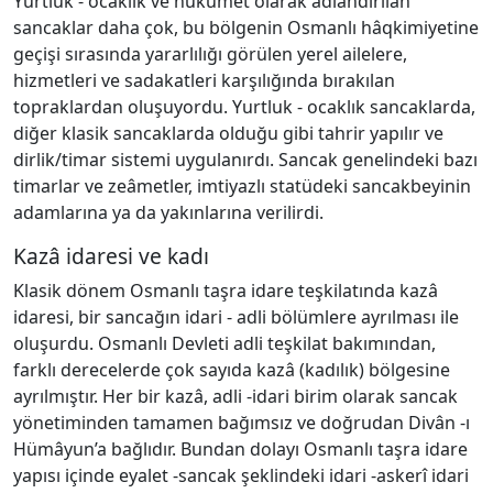
Yurtluk - ocaklık ve hükûmet olarak adlandırılan
sancaklar daha çok, bu bölgenin Osmanlı hâqkimiyetine
geçişi sırasında yararlılığı görülen yerel ailelere,
hizmetleri ve sadakatleri karşılığında bırakılan
topraklardan oluşuyordu. Yurtluk - ocaklık sancaklarda,
diğer klasik sancaklarda olduğu gibi tahrir yapılır ve
dirlik/timar sistemi uygulanırdı. Sancak genelindeki bazı
timarlar ve zeâmetler, imtiyazlı statüdeki sancakbeyinin
adamlarına ya da yakınlarına verilirdi.
Kazâ idaresi ve kadı
Klasik dönem Osmanlı taşra idare teşkilatında kazâ
idaresi, bir sancağın idari - adli bölümlere ayrılması ile
oluşurdu. Osmanlı Devleti adli teşkilat bakımından,
farklı derecelerde çok sayıda kazâ (kadılık) bölgesine
ayrılmıştır. Her bir kazâ, adli -idari birim olarak sancak
yönetiminden tamamen bağımsız ve doğrudan Divân -ı
Hümâyun’a bağlıdır. Bundan dolayı Osmanlı taşra idare
yapısı içinde eyalet -sancak şeklindeki idari -askerî idari