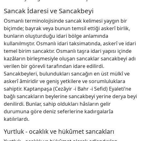
Sancak İdaresi ve Sancakbeyi
Osmanlı terminolojisinde sancak kelimesi yaygın bir
biçimde; bayrak veya bunun temsil ettiği askerî birlik,
bunların oluşturduğu idari bölge anlamında
kullanılmıştır. Osmanlı idari taksimatında, askerî ve idari
temel birim sancaktır. Osmanlı taşra idari yapısı içinde
kazâların birleşmesiyle oluşan sancaklar sancakbeyi adı
verilen bir görevli tarafından idare edilirdi.
Sancakbeyleri, bulundukları sancağın en üst mülkî ve
askerî âmiridir ve geniş yetkilere ve sorumluluklara
sahiptir. Kaptanpaşa (Cezâyir -i Bahr -i Sefid) Eyaleti’ne
bağlı sancakların beylerine sancakbeyi yerine derya beyi
denilirdi. Bunlar, sahip oldukları hâsların gelir
durumuna göre deniz seferlerine kadırgalarIa
katılırlardı.
Yurtluk - ocaklık ve hükûmet sancakları