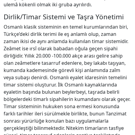
ulemâ kökenli olmak iki gruba ayrılırdı.
Dirlik/Timar Sistemi ve Taşra Yönetimi
Osmanlı klasik sisteminin en temel kurumlarından biri,
Türkçe’deki dirlik terimi ile eş anlamlı olup, zaman
zaman ikisi de aynı anlamda kullanılan timar sistemidir.
Zeâmet ise ırsî olarak babadan oğula geçen sipahi
dirliğidir. Yıllık 20.000 -100.000 akçe arası gelire sahip
olan zeâmetlere tasarruf edenlere, bey lakabı taşıyan,
kumanda kademesinde görevli kişi anlamında zaîm
veya subaşı denirdi. Osmanlı eyalet idaresinin temelini
timar sistemi oluşturur. İlk Osmanlı kaynaklarında
eyaletin başında bulunan beylerbeyi, taşrada belirli
bölgelerdeki timarlı sipahilerin kumandanı olarak geçer.
Timar sisteminin hukuken sona ermesi konusunda
farklı tarihler ileri sürülmekle birlikte, bunun Tanzimat
sonrası yürürlüğe konulan bazı uygulamalarla
gerçekleştiği bilinmektedir. Nitekim timarların tasfiye