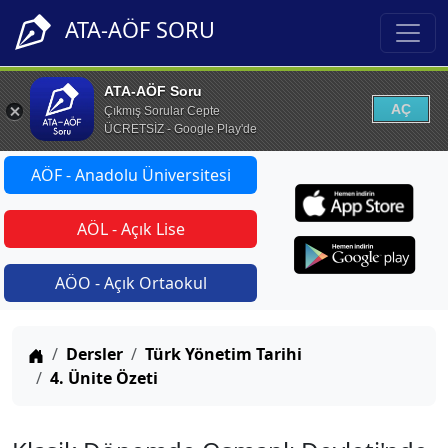
ATA-AÖF SORU
ATA-AÖF Soru
AÇ
Çıkmış Sorular Cepte
ÜCRETSİZ - Google Play'de
AÖF - Anadolu Üniversitesi
AÖL - Açık Lise
AÖO - Açık Ortaokul
Anasayfa
Dersler
Türk Yönetim Tarihi
4. Ünite Özeti