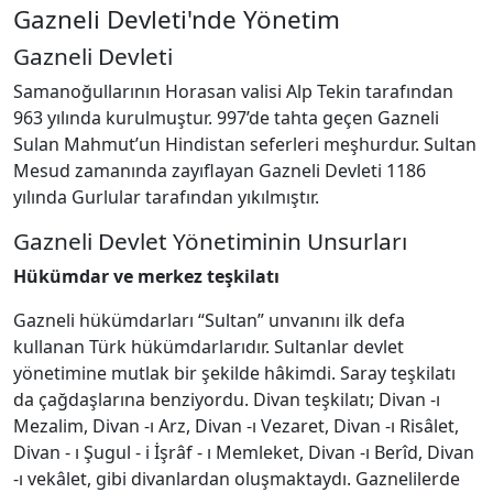
Gazneli Devleti'nde Yönetim
Gazneli Devleti
Samanoğullarının Horasan valisi Alp Tekin tarafından
963 yılında kurulmuştur. 997’de tahta geçen Gazneli
Sulan Mahmut’un Hindistan seferleri meşhurdur. Sultan
Mesud zamanında zayıflayan Gazneli Devleti 1186
yılında Gurlular tarafından yıkılmıştır.
Gazneli Devlet Yönetiminin Unsurları
Hükümdar ve merkez teşkilatı
Gazneli hükümdarları “Sultan” unvanını ilk defa
kullanan Türk hükümdarlarıdır. Sultanlar devlet
yönetimine mutlak bir şekilde hâkimdi. Saray teşkilatı
da çağdaşlarına benziyordu. Divan teşkilatı; Divan -ı
Mezalim, Divan -ı Arz, Divan -ı Vezaret, Divan -ı Risâlet,
Divan - ı Şugul - i İşrâf - ı Memleket, Divan -ı Berîd, Divan
-ı vekâlet, gibi divanlardan oluşmaktaydı. Gaznelilerde