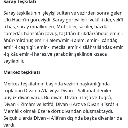
Saray teşkilatı
Saray teşkilatının işleyişi sultan ve vezirden sonra gelen
Ulu Hacib’in göreviydi. Saray görevlileri, vekîl -i der, vekîl
-i hâs, saray muallimleri, Mutribler, sâkîler, bâzdâr,
câmedâr, hânsâlâr/çavuş, taştdâr/ibrikdâr/âbdâr, emîr -i
âhûr/mîrâhur, emîr -i alem/mîr -i alem, emîr -i cândâr,
emîr -i çaşnigîr, emîr -i meclis, emîr -i silâh/silâhdar, emîr
-i şikâr, emîr -i hares,ve şarabdâr şeklinde kısaca
sayılabilir.
Merkez teşkilatı
Merkez teşkilatının başında vezirin başkanlığında
toplanan Divan -ı A'lâ veya Divan -ı Saltanat denilen
büyük divan vardı. Bu divan, Divan -ı İnşâ ve Tuğrâ,
Divan -ı Zimâm ve İstîfâ, Divan -ı Arz ve Divan -ı İşrâf -ı
Memâlik olmak üzere dört divandan oluşmaktaydı.
Selçuklularda Divan -ı A‘lâ’nın dışında başka divanlar da
vardı.