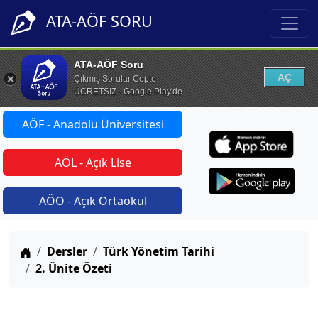
ATA-AÖF SORU
ATA-AÖF Soru
AÇ
Çıkmış Sorular Cepte
ÜCRETSİZ - Google Play'de
AÖF - Anadolu Üniversitesi
AÖL - Açık Lise
AÖO - Açık Ortaokul
Anasayfa
Dersler
Türk Yönetim Tarihi
2. Ünite Özeti