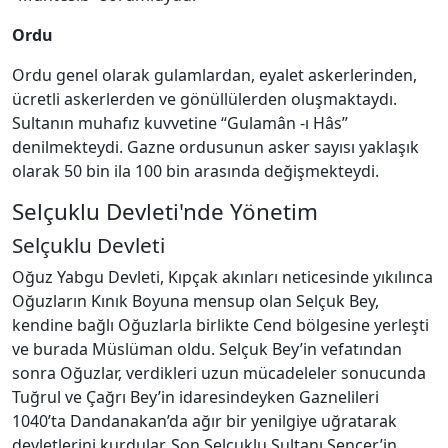
Ordu
Ordu genel olarak gulamlardan, eyalet askerlerinden,
ücretli askerlerden ve gönüllülerden oluşmaktaydı.
Sultanın muhafız kuvvetine “Gulamân -ı Hâs”
denilmekteydi. Gazne ordusunun asker sayısı yaklaşık
olarak 50 bin ila 100 bin arasında değişmekteydi.
Selçuklu Devleti'nde Yönetim
Selçuklu Devleti
Oğuz Yabgu Devleti, Kıpçak akınları neticesinde yıkılınca
Oğuzların Kınık Boyuna mensup olan Selçuk Bey,
kendine bağlı Oğuzlarla birlikte Cend bölgesine yerleşti
ve burada Müslüman oldu. Selçuk Bey’in vefatından
sonra Oğuzlar, verdikleri uzun mücadeleler sonucunda
Tuğrul ve Çağrı Bey’in idaresindeyken Gaznelileri
1040’ta Dandanakan’da ağır bir yenilgiye uğratarak
devletlerini kurdular. Son Selçuklu Sultanı Sencer’in