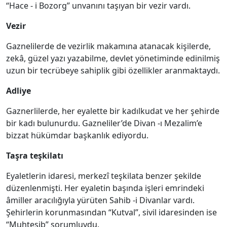
“Hace - i Bozorg” unvanını taşıyan bir vezir vardı.
Vezir
Gaznelilerde de vezirlik makamına atanacak kişilerde,
zekâ, güzel yazı yazabilme, devlet yönetiminde edinilmiş
uzun bir tecrübeye sahiplik gibi özellikler aranmaktaydı.
Adliye
Gaznerlilerde, her eyalette bir kadılkudat ve her şehirde
bir kadı bulunurdu. Gazneliler’de Divan -ı Mezalim’e
bizzat hükümdar başkanlık ediyordu.
Taşra teşkilatı
Eyaletlerin idaresi, merkezî teşkilata benzer şekilde
düzenlenmişti. Her eyaletin başında işleri emrindeki
âmiller aracılığıyla yürüten Sahib -i Divanlar vardı.
Şehirlerin korunmasından “Kutval”, sivil idaresinden ise
“Muhtesib” sorumluydu.