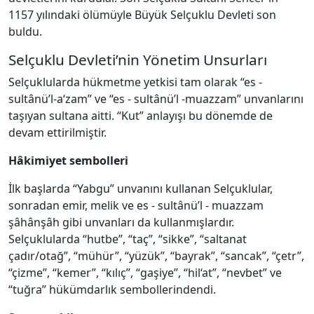
1157 yılındaki ölümüyle Büyük Selçuklu Devleti son
buldu.
Selçuklu Devleti’nin Yönetim Unsurları
Selçuklularda hükmetme yetkisi tam olarak “es -
sultânü’l-a‘zam” ve “es - sultânü’l -muazzam” unvanlarını
taşıyan sultana aitti. “Kut” anlayışı bu dönemde de
devam ettirilmiştir.
Hâkimiyet sembolleri
İlk başlarda “Yabgu” unvanını kullanan Selçuklular,
sonradan emir, melik ve es - sultânü’l - muazzam
şâhânşâh gibi unvanları da kullanmışlardır.
Selçuklularda “hutbe”, “taç”, “sikke”, “saltanat
çadır/otağ”, “mühür”, “yüzük”, “bayrak”, “sancak”, “çetr”,
“çizme”, “kemer”, “kılıç”, “gaşiye”, “hil‘at”, “nevbet” ve
“tuğra” hükümdarlık sembollerindendi.