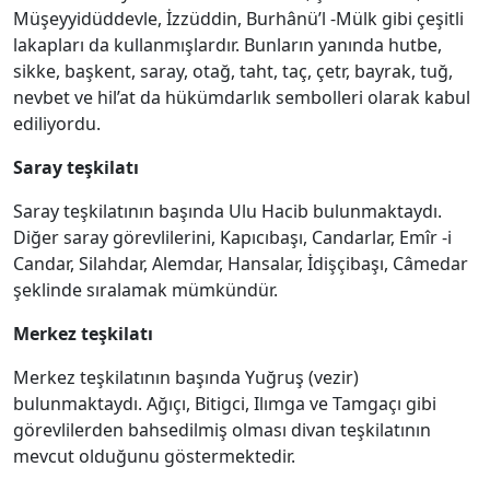
Müşeyyidüddevle, İzzüddin, Burhânü’l -Mülk gibi çeşitli
lakapları da kullanmışlardır. Bunların yanında hutbe,
sikke, başkent, saray, otağ, taht, taç, çetr, bayrak, tuğ,
nevbet ve hil’at da hükümdarlık sembolleri olarak kabul
ediliyordu.
Saray teşkilatı
Saray teşkilatının başında Ulu Hacib bulunmaktaydı.
Diğer saray görevlilerini, Kapıcıbaşı, Candarlar, Emîr -i
Candar, Silahdar, Alemdar, Hansalar, İdişçibaşı, Câmedar
şeklinde sıralamak mümkündür.
Merkez teşkilatı
Merkez teşkilatının başında Yuğruş (vezir)
bulunmaktaydı. Ağıçı, Bitigci, Ilımga ve Tamgaçı gibi
görevlilerden bahsedilmiş olması divan teşkilatının
mevcut olduğunu göstermektedir.