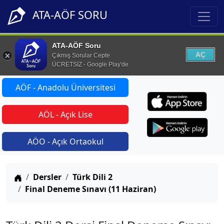
ATA-AÖF SORU
ATA-AÖF Soru
AÇ
Çıkmış Sorular Cepte
ÜCRETSİZ - Google Play'de
AÖF - Anadolu Üniversitesi
AÖL - Açık Lise
AÖO - Açık Ortaokul
Anasayfa
Dersler
Türk Dili 2
Final Deneme Sınavı (11 Haziran)