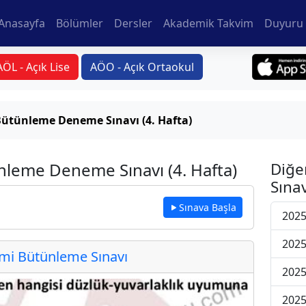
Anasayfa
Bölümler
Dersler
Akademik Takvim
Duyuru 
AÖL - Açık Lise
AÖO - Açık Ortaokul
ütünleme Deneme Sınavı (4. Hafta)
ünleme Deneme Sınavı (4. Hafta)
Diğe
Sınav
Sınava Başla
2025
2025
i Bütünleme Sınavı
2025
2025