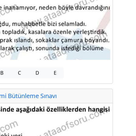
B
C
D
E
i Bütünleme Sınavı