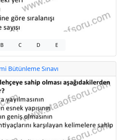
B
C
D
E
i Bütünleme Sınavı