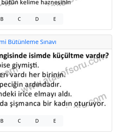
B
C
D
E
i Bütünleme Sınavı
B
C
D
E