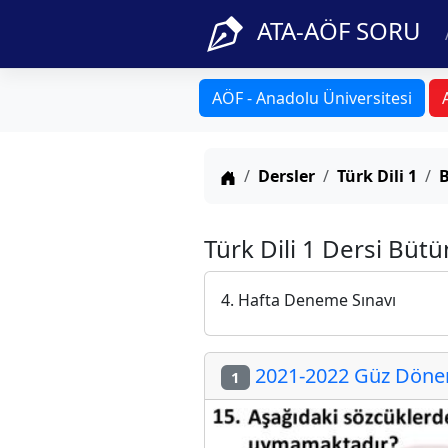
ATA-AÖF SORU
AÖF - Anadolu Üniversitesi
Anasayfa
Dersler
Türk Dili 1
B
Türk Dili 1 Dersi Büt
4. Hafta Deneme Sınavı
2021-2022 Güz Dönem
1