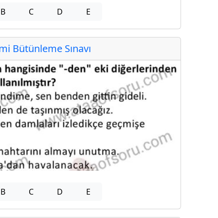
B
C
D
E
i Bütünleme Sınavı
B
C
D
E