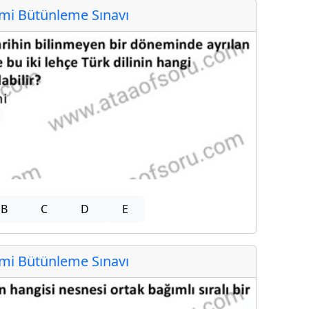
i Bütünleme Sınavı
B
C
D
E
i Bütünleme Sınavı