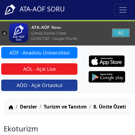
ATA-AÖF SORU
ATA-AÖF Soru
AÇ
Çıkmış Sorular Cepte
ÜCRETSİZ - Google Play'de
AÖF - Anadolu Üniversitesi
AÖL - Açık Lise
AÖO - Açık Ortaokul
Anasayfa
Dersler
Turizm ve Tanıtım
8. Ünite Özeti
Ekoturizm