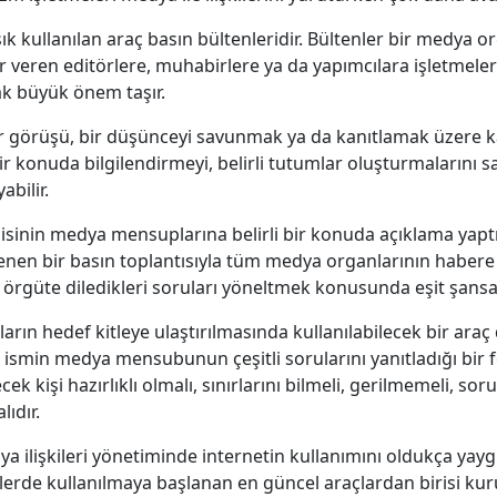
sık kullanılan araç basın bültenleridir. Bültenler bir medya 
r veren editörlere, muhabirlere ya da yapımcılara işletmele
ak büyük önem taşır.
r görüşü, bir düşünceyi savunmak ya da kanıtlamak üzere ka
 bir konuda bilgilendirmeyi, belirli tutumlar oluşturmalarını 
bilir.
lcisinin medya mensuplarına belirli bir konuda açıklama yapt
enlenen bir basın toplantısıyla tüm medya organlarının hab
örgüte diledikleri soruları yöneltmek konusunda eşit şansa 
arın hedef kitleye ulaştırılmasında kullanılabilecek bir ara
ir ismin medya mensubunun çeşitli sorularını yanıtladığı bir 
ek kişi hazırlıklı olmalı, sınırlarını bilmeli, gerilmemeli, soru
ıdır.
a ilişkileri yönetiminde internetin kullanımını oldukça yayg
kilerde kullanılmaya başlanan en güncel araçlardan birisi ku