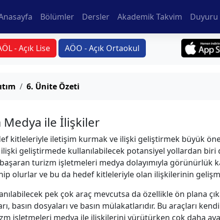
Anasayfa
Bölümler
Dersler
Akademik Takvim
Duyuru 
AÖL - Açık Lise
AÖO - Açık Ortaokul
ıtım
6. Ünite Özeti
Medya ile İlişkiler
 kitleleriyle iletişim kurmak ve ilişki geliştirmek büyük ö
 ilişki geliştirmede kullanılabilecek potansiyel yollardan biri 
aşaran turizm işletmeleri medya dolayımıyla görünürlük ka
hip olurlar ve bu da hedef kitleleriyle olan ilişkilerinin geli
anılabilecek pek çok araç mevcutsa da özellikle ön plana çık
arı, basın dosyaları ve basın mülakatlarıdır. Bu araçları kendi
zm işletmeleri medya ile ilişkilerini yürütürken çok daha av