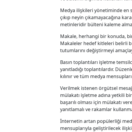
Medya ilişkileri yönetiminde en 
çıkıp neyin çıkamayacağına kara
metinleridir bülteni kaleme alm
Makale, herhangi bir konuda, bi
Makaleler hedef kitleleri belirli
tutumlarını değiştirmeyi amaçlaya
Basın toplantıları işletme temsi
yanıtladığı toplantılardır. Düz
kılınır ve tüm medya mensupları 
Verilmek istenen örgütsel mesajl
mülakatı işletme adına yetkili b
başarılı olması için mülakatı verec
yanıtlamalı ve rakamlar kullanmal
İnternetin artan popülerliği medy
mensuplarıyla geliştirilecek iliş