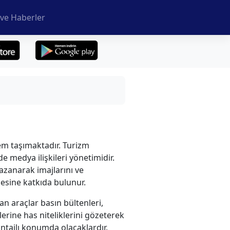
ve Haberler
nem taşımaktadır. Turizm
de medya ilişkileri yönetimidir.
zanarak imajlarını ve
şmesine katkıda bulunur.
an araçlar basın bültenleri,
lerine has niteliklerini gözeterek
antajlı konumda olacaklardır.