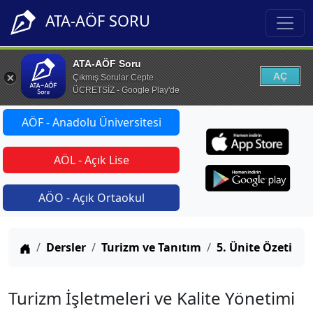
ATA-AÖF SORU
ATA-AÖF Soru
AÇ
Çıkmış Sorular Cepte
ÜCRETSİZ - Google Play'de
AÖF - Anadolu Üniversitesi
AÖL - Açık Lise
AÖO - Açık Ortaokul
Anasayfa
Dersler
Turizm ve Tanıtım
5. Ünite Özeti
Turizm İşletmeleri ve Kalite Yönetimi