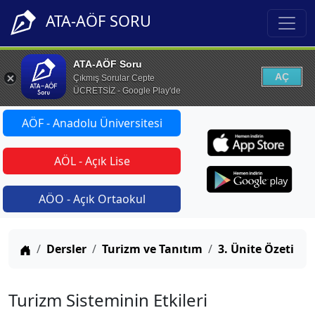
ATA-AÖF SORU
ATA-AÖF Soru
AÇ
Çıkmış Sorular Cepte
ÜCRETSİZ - Google Play'de
AÖF - Anadolu Üniversitesi
AÖL - Açık Lise
AÖO - Açık Ortaokul
Anasayfa
Dersler
Turizm ve Tanıtım
3. Ünite Özeti
Turizm Sisteminin Etkileri