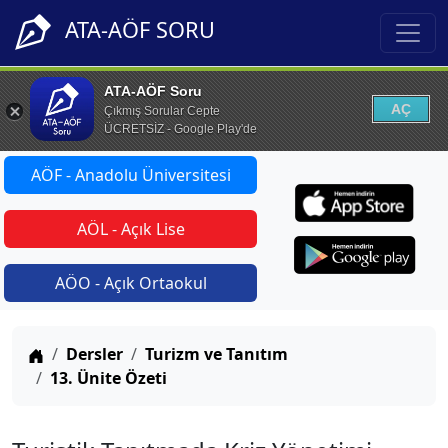
ATA-AÖF SORU
ATA-AÖF Soru
AÇ
Çıkmış Sorular Cepte
ÜCRETSİZ - Google Play'de
AÖF - Anadolu Üniversitesi
AÖL - Açık Lise
AÖO - Açık Ortaokul
Anasayfa
Dersler
Turizm ve Tanıtım
13. Ünite Özeti