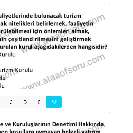
C
D
E