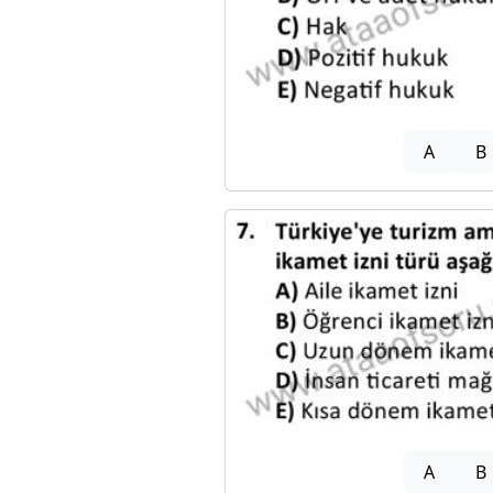
A
B
A
B