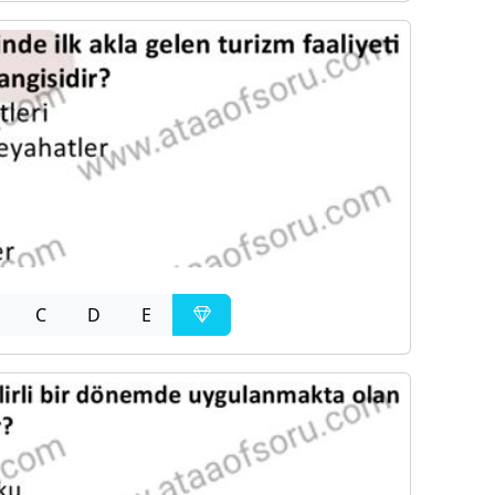
C
D
E