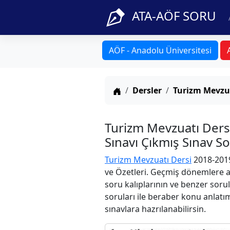
ATA-AÖF SORU
AÖF - Anadolu Üniversitesi
Anasayfa
Dersler
Turizm Mevzu
Turizm Mevzuatı Der
Sınavı Çıkmış Sınav S
Turizm Mevzuatı Dersi
2018-2019
ve Özetleri. Geçmiş dönemlere ai
soru kalıplarının ve benzer soru
soruları ile beraber konu anlatım
sınavlara hazrılanabilirsin.