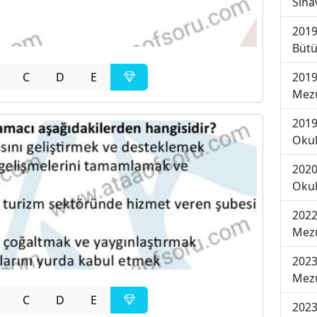
Sına
2019
Bütü
C
D
E
2019
Mezu
2019
Okul
2020
Okul
2022
Mezu
2023
Mezu
C
D
E
2023