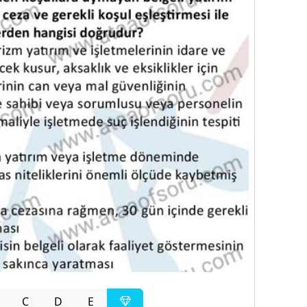
C
D
E