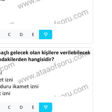
C
D
E
C
D
E