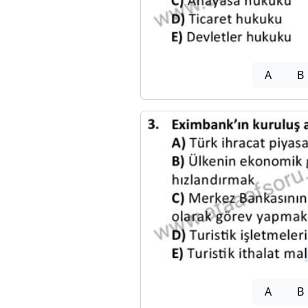
A
B
A
B