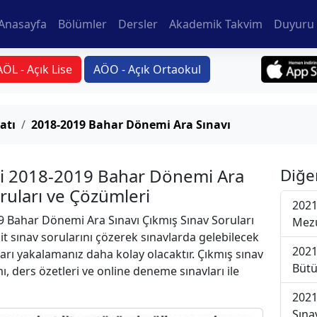
Anasayfa
Bölümler
Dersler
Akademik Takvim
Duyuru 
AÖL - Açık Lise
AÖO - Açık Ortaokul
atı
2018-2019 Bahar Dönemi Ara Sınavı
si 2018-2019 Bahar Dönemi Ara
Diğe
oruları ve Çözümleri
2021
 Bahar Dönemi Ara Sınavı Çıkmış Sınav Soruları
Mezu
t sınav sorularını çözerek sınavlarda gelebilecek
2021
ları yakalamanız daha kolay olacaktır. Çıkmış sınav
Bütü
ı, ders özetleri ve online deneme sınavları ile
2021
Sına