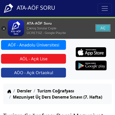
ATA-AÖF SORU
ATA-AÖF Soru
AÇ
Çıkmış Sorular Cepte
ÜCRETSİZ - Google Play'de
AÖF - Anadolu Üniversitesi
AÖL - Açık Lise
AÖO - Açık Ortaokul
Anasayfa
Dersler
Turizm Coğrafyası
Mezuniyet Üç Ders Deneme Sınavı (7. Hafta)