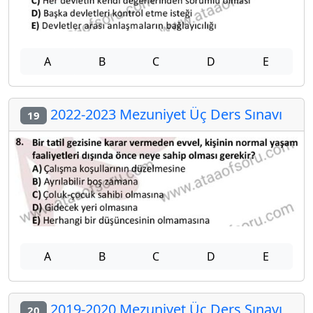
A
B
C
D
E
2022-2023 Mezuniyet Üç Ders Sınavı
19
A
B
C
D
E
2019-2020 Mezuniyet Üç Ders Sınavı
20