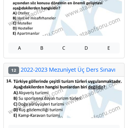
A
B
C
D
E
2022-2023 Mezuniyet Üç Ders Sınavı
12