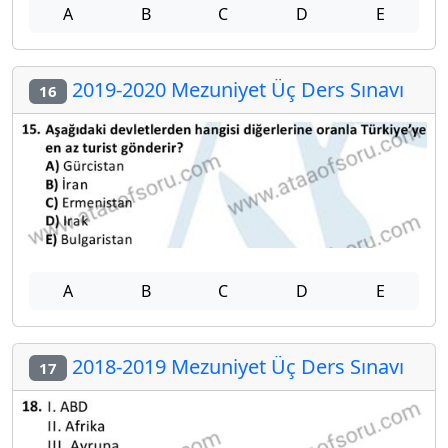
A
B
C
D
E
2019-2020 Mezuniyet Üç Ders Sınavı
16
A
B
C
D
E
2018-2019 Mezuniyet Üç Ders Sınavı
17