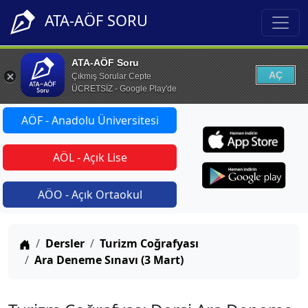
ATA-AÖF SORU
ATA-AÖF Soru
AÇ
Çıkmış Sorular Cepte
ÜCRETSİZ - Google Play'de
AÖF - Anadolu Üniversitesi
AÖL - Açık Lise
AÖO - Açık Ortaokul
Anasayfa
Dersler
Turizm Coğrafyası
Ara Deneme Sınavı (3 Mart)