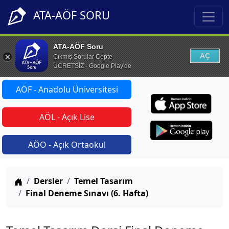
ATA-AÖF SORU
ATA-AÖF Soru
AÇ
Çıkmış Sorular Cepte
ÜCRETSİZ - Google Play'de
AÖF - Anadolu Üniversitesi
AÖL - Açık Lise
AÖO - Açık Ortaokul
Anasayfa
Dersler
Temel Tasarım
Final Deneme Sınavı (6. Hafta)