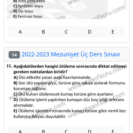
A
B
C
D
E
2022-2023 Mezuniyet Üç Ders Sınavı
14
A
B
C
D
E