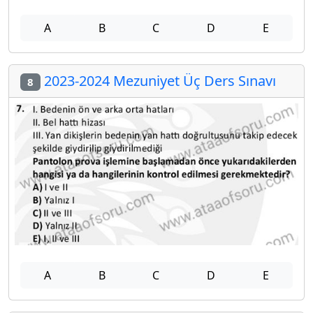
A
B
C
D
E
2023-2024 Mezuniyet Üç Ders Sınavı
8
A
B
C
D
E