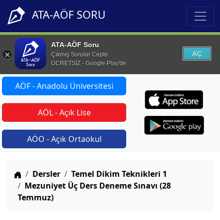
ATA-AÖF SORU
ATA-AÖF Soru
AÇ
Çıkmış Sorular Cepte
ÜCRETSİZ - Google Play'de
AÖF - Anadolu Üniversitesi
AÖL - Açık Lise
AÖO - Açık Ortaokul
Anasayfa
Dersler
Temel Dikim Teknikleri 1
Mezuniyet Üç Ders Deneme Sınavı (28
Temmuz)