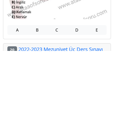
A
B
C
D
E
2022-2023 Mezuniyet Üç Ders Sınavı
20
A
B
C
D
E