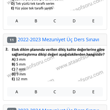
A
B
C
D
E
2022-2023 Mezuniyet Üç Ders Sınavı
11
A
B
C
D
E