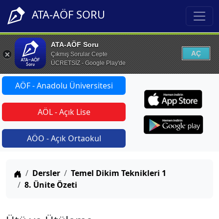
ATA-AÖF SORU
ATA-AÖF Soru
AÇ
Çıkmış Sorular Cepte
ÜCRETSİZ - Google Play'de
AÖF - Anadolu Üniversitesi
AÖL - Açık Lise
AÖO - Açık Ortaokul
Anasayfa
Dersler
Temel Dikim Teknikleri 1
8. Ünite Özeti