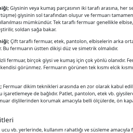
iği;
Giysinin veya kumaş parçasının iki tarafı arasına, her s
örtüşme) giysinin sol tarafından oluşur ve fermuarı tamamen
anılması mümkündür. Tek taraflı fermuar genellikle elbise, 
ştirilir, soldan sağa bakar.
niği;
Çift taraflı fermuar, etek, pantolon, elbiselerin arka o
r. Bu fermuarın üstten dikişi düz ve simetrik olmalıdır.
izli fermuar, birçok giysi ve kumaş için çok yönlü olanıdır. F
kendisi görünmez. Fermuarın görünen tek kısmı elcik kısmıdı
i;
Fermuar dikim teknikleri arasında en zor olarak kabul edilen
ru işaretlemeye de bağlıdır. Patlet, pantolon, etek vb. giysi
rmuar dişlilerinden korumak amacıyla belli ölçülerde, ön 
tleri
ek ucu vb. yerlerinde, kullanım rahatlığı ve süsleme amacıyla 