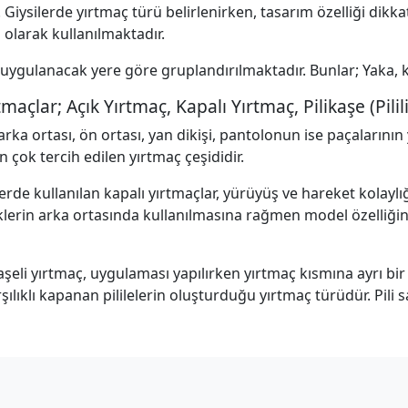
 Giysilerde yırtmaç türü belirlenirken, tasarım özelliği dikkat
 olarak kullanılmaktadır.
uygulanacak yere göre gruplandırılmaktadır. Bunlar; Yaka, ko
açlar; Açık Yırtmaç, Kapalı Yırtmaç, Pilikaşe (Pilil
arka ortası, ön ortası, yan dikişi, pantolonun ise paçalarının 
n çok tercih edilen yırtmaç çeşididir.
erde kullanılan kapalı yırtmaçlar, yürüyüş ve hareket kolaylı
klerin arka ortasında kullanılmasına rağmen model özelliği
aşeli yırtmaç, uygulaması yapılırken yırtmaç kısmına ayrı bir par
şılıklı kapanan pililelerin oluşturduğu yırtmaç türüdür. Pili s