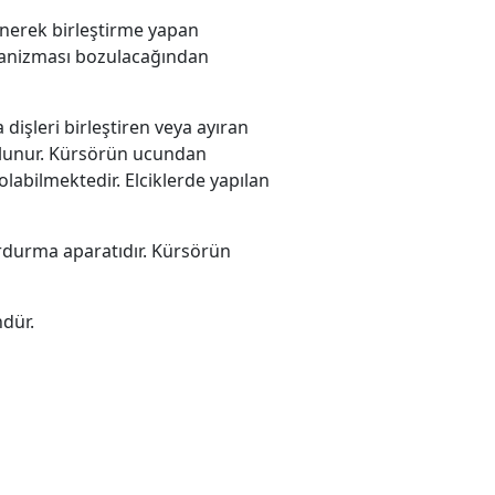
lenerek birleştirme yapan
ekanizması bozulacağından
işleri birleştiren veya ayıran
 bulunur. Kürsörün ucundan
olabilmektedir. Elciklerde yapılan
durdurma aparatıdır. Kürsörün
ndür.