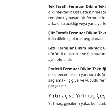
Tek Taraflı Fermuar Dikim Tekn
dikilmektedir. Üst üste binme (
rengine uymayan bir fermuar kull
arka orta açıklığı veya yana yerle
Çift Taraflı Fermuar Dikim Tek
kola dikilmiş olarak uygulanabili
Gizli Fermuar Dikim Tekniği;
G
görüntü oluşturur ve fermuarın 
aynı olmalıdır.
Patletli Fermuar Dikim Tekniğ
dikiş becerilerinin yanı sıra doğ
sağlamak, iç giysi ve vücudu fe
parçasıdır.
Yırtmaç ve Yırtmaç Çeşi
Yırtmaç, giysilerin yaka, kol, et