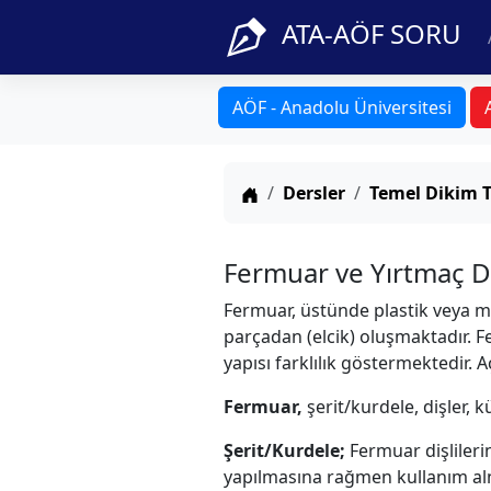
ATA-AÖF SORU
AÖF - Anadolu Üniversitesi
Anasayfa
Dersler
Temel Dikim T
Fermuar ve Yırtmaç Di
Fermuar, üstünde plastik veya met
parçadan (elcik) oluşmaktadır. F
yapısı farklılık göstermektedir.
Fermuar,
şerit/kurdele, dişler,
Şerit/Kurdele;
Fermuar dişlileri
yapılmasına rağmen kullanım aln