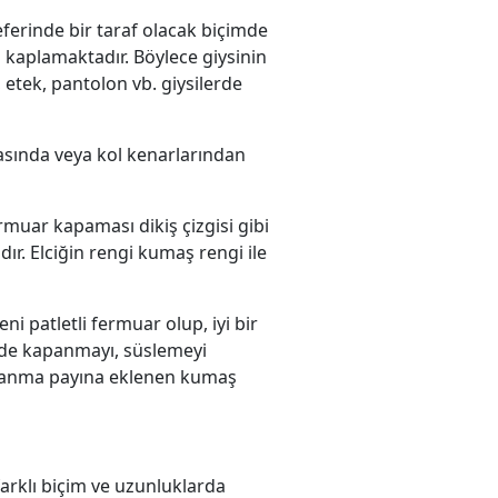
eferinde bir taraf olacak biçimde
 kaplamaktadır. Böylece giysinin
etek, pantolon vb. giysilerde
rtasında veya kol kenarlarından
ermuar kapaması dikiş çizgisi gibi
r. Elciğin rengi kumaş rengi ile
i patletli fermuar olup, iyi bir
lerde kapanmayı, süslemeyi
kapanma payına eklenen kumaş
farklı biçim ve uzunluklarda