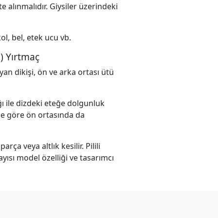
e alınmalıdır. Giysiler üzerindeki
l, bel, etek ucu vb.
i) Yırtmaç
yan dikişi, ön ve arka ortası ütü
ğı ile dizdeki eteğe dolgunluk
ne göre ön ortasında da
ça veya altlık kesilir. Pilili
ayısı model özelliği ve tasarımcı