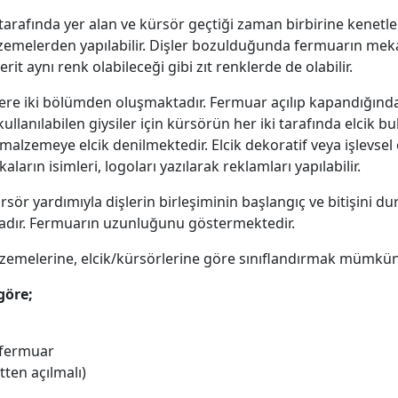
i tarafında yer alan ve kürsör geçtiği zaman birbirine kenet
lzemelerden yapılabilir. Dişler bozulduğunda fermuarın m
şerit aynı renk olabileceği gibi zıt renklerde de olabilir.
re iki bölümden oluşmaktadır. Fermuar açılıp kapandığında d
ü kullanılabilen giysiler için kürsörün her iki tarafında elcik
alzemeye elcik denilmektedir. Elcik dekoratif veya işlevsel 
ların isimleri, logoları yazılarak reklamları yapılabilir.
rsör yardımıyla dişlerin birleşiminin başlangıç ve bitişini 
tadır. Fermuarın uzunluğunu göstermektedir.
alzemelerine, elcik/kürsörlerine göre sınıflandırmak mümkü
göre;
 fermuar
ten açılmalı)