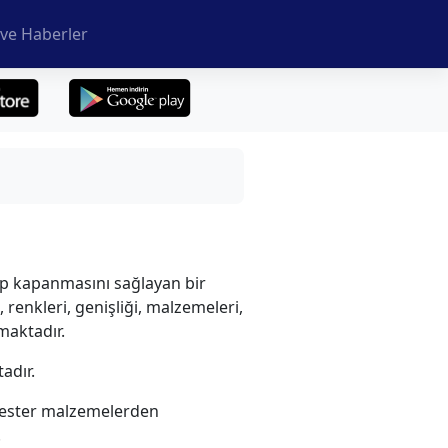
ve Haberler
ılıp kapanmasını sağlayan bir
renkleri, genişliği, malzemeleri,
maktadır.
adır.
olyester malzemelerden
.