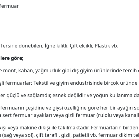
 fermuar
ersine dönebilen, İğne kilitli, Çift elcikli, Plastik vb.
lere göre;
le mont, kaban, yağmurluk gibi dış giyim ürünlerinde tercih 
şli fermuarlar; Tekstil ve giyim endüstrisinde birçok üründe 
şler güçlü ve sağlamdır, esnek değildir ve yoğun kullanıma d
fermuarın çeşidine ve giysi özelliğine göre her bir ayağın sol
sert fermuar ayakları veya gizli fermuar (rulolu veya kanallı
işi veya makine dikişi ile takılmaktadır. Fermuarların birden 
 (sağ veya sol), çift taraflı, gizli, patletli vb. fermuar dikim 