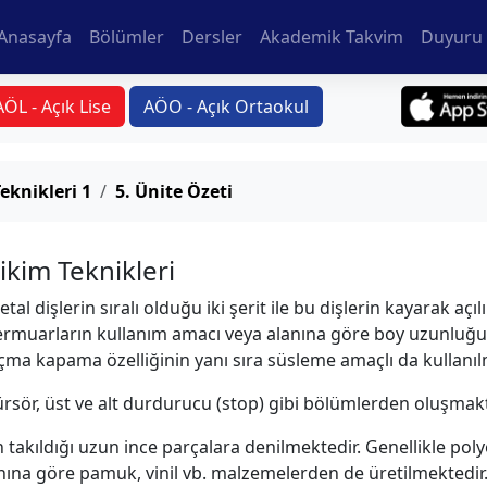
Anasayfa
Bölümler
Dersler
Akademik Takvim
Duyuru 
AÖL - Açık Lise
AÖO - Açık Ortaokul
eknikleri 1
5. Ünite Özeti
kim Teknikleri
al dişlerin sıralı olduğu iki şerit ile bu dişlerin kayarak aç
ermuarların kullanım amacı veya alanına göre boy uzunluğu, 
 Açma kapama özelliğinin yanı sıra süsleme amaçlı da kullanıl
 kürsör, üst ve alt durdurucu (stop) gibi bölümlerden oluşmakt
n takıldığı uzun ince parçalara denilmektedir. Genellikle p
ına göre pamuk, vinil vb. malzemelerden de üretilmektedir