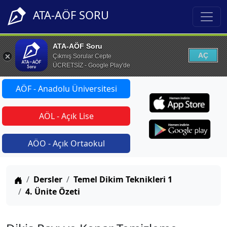
ATA-AÖF SORU
ATA-AÖF Soru
AÇ
Çıkmış Sorular Cepte
ÜCRETSİZ - Google Play'de
AÖF - Anadolu Üniversitesi
AÖL - Açık Lise
AÖO - Açık Ortaokul
Anasayfa
Dersler
Temel Dikim Teknikleri 1
4. Ünite Özeti