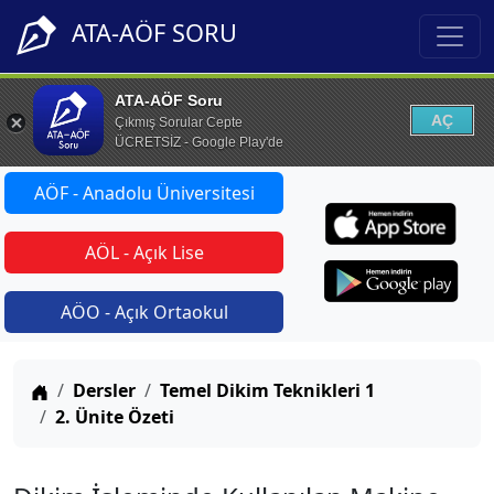
ATA-AÖF SORU
ATA-AÖF Soru
AÇ
Çıkmış Sorular Cepte
ÜCRETSİZ - Google Play'de
AÖF - Anadolu Üniversitesi
AÖL - Açık Lise
AÖO - Açık Ortaokul
Anasayfa
Dersler
Temel Dikim Teknikleri 1
2. Ünite Özeti