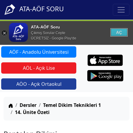
ATA-AÖF SORU
ATA-AÖF Soru
AÇ
Çıkmış Sorular Cepte
ÜCRETSİZ - Google Play'de
AÖF - Anadolu Üniversitesi
AÖL - Açık Lise
AÖO - Açık Ortaokul
Anasayfa
Dersler
Temel Dikim Teknikleri 1
14. Ünite Özeti